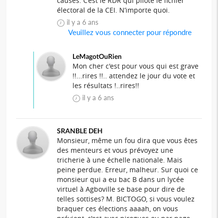
causes. C’est le RDR qui pilote le fichier
électoral de la CEI. N’importe quoi.
il y a 6 ans
Veuillez vous connecter pour répondre
LeMagotOuRien
Mon cher c'est pour vous qui est grave
!!...rires !!.. attendez le jour du vote et
les résultats !..rires!!
il y a 6 ans
SRANBLE DEH
Monsieur, même un fou dira que vous êtes
des menteurs et vous prévoyez une
tricherie à une échelle nationale. Mais
peine perdue. Erreur, malheur. Sur quoi ce
monsieur qui a eu bac B dans un lycée
virtuel à Agboville se base pour dire de
telles sottises? M. BICTOGO, si vous voulez
braquer ces élections aaaah, on vous