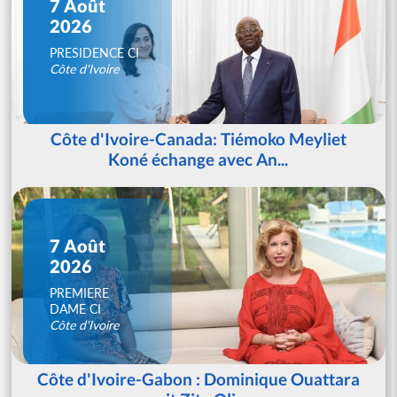
7 Août
2026
PRESIDENCE CI
Côte d'Ivoire
Côte d'Ivoire-Canada: Tiémoko Meyliet
Koné échange avec An...
7 Août
2026
PREMIERE
DAME CI
Côte d'Ivoire
Côte d'Ivoire-Gabon : Dominique Ouattara