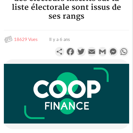
liste électorale sont issus de
ses rangs
18629 Vues
Il y a 6 ans
Partager
Facebook
Twitter
Email
Gmail
Messen
W