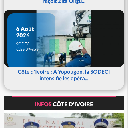
reçoit Zita Oligu...
6 Août
2026
SODECI
Côte d'Ivoire
Côte d'Ivoire : À Yopougon, la SODECI
intensifie les opéra...
INFOS
CÔTE D'IVOIRE