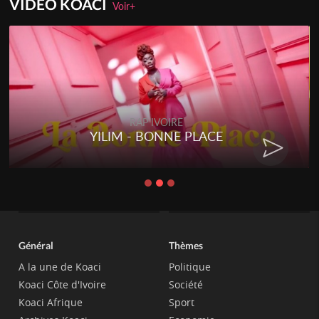
VIDEO KOACI
Voir+
RAP IVOIRE
RENARD BARAKISSA - DOS DE
CHAT
Général
Thèmes
A la une de Koaci
Politique
Koaci Côte d'Ivoire
Société
Koaci Afrique
Sport