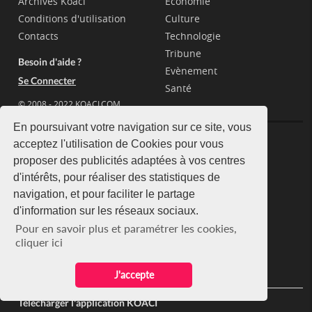
Archives Koaci
Economie
Conditions d'utilisation
Culture
Contacts
Technologie
Tribune
Besoin d'aide ?
Evènement
Se Connecter
Santé
© 2008 - 2022 KOACI.COM
En poursuivant votre navigation sur ce site, vous
acceptez l'utilisation de Cookies pour vous
Pays
proposer des publicités adaptées à vos centres
Côte d'Ivoire
Mali
d'intérêts, pour réaliser des statistiques de
Burkina Faso
Togo
navigation, et pour faciliter le partage
Gabon
Cameroun
d'information sur les réseaux sociaux.
Congo
Congo (RDC)
Pour en savoir plus et paramétrer les cookies,
cliquer ici
Sénégal
Guinée
Bénin
Guinée Equatorial
J'accepte
Télécharger l'application KOACI