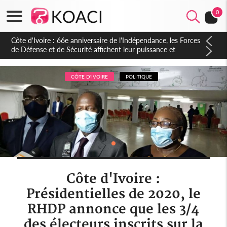
0
Côte d'Ivoire : 66e anniversaire de l'Indépendance, les Forces
de Défense et de Sécurité affichent leur puissance et
réaffirment leur engagement envers la Nation
CÔTE D'IVOIRE
POLITIQUE
Côte d'Ivoire :
Présidentielles de 2020, le
RHDP annonce que les 3/4
des électeurs inscrits sur la