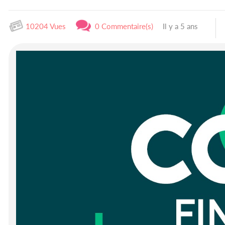
10204 Vues
0 Commentaire(s)
Il y a 5 ans