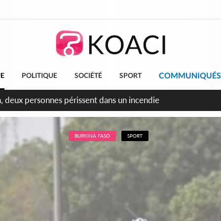
COMMUNIQUÉS
UE
POLITIQUE
SOCIÉTÉ
SPORT
leu, la célébration de la fête nationale transformée en vaste 
ngereux
BURKINA FASO
SPORT