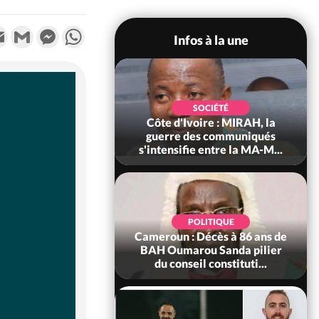
k
tter
Email
Gmail
Messenger
WhatsApp
Infos à la une
SOCIÉTÉ
SOCIÉTÉ
voire : Man, deux
Côte d'Ivoire : MIRAH, la
périssent dans un
guerre des communiqués
incendie
s'intensifie entre la MA-M...
SOCIÉTÉ
POLITIQUE
ire : Daloa, il tue
Cameroun : Décès à 86 ans de
ègue et cache 38
BAH Oumarou Sanda pilier
s dans une fo...
du conseil constituti...