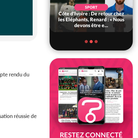
POLITIQUE
d'Ivoire : 66e
SPORT
versaire de
Côte d'Ivoire : De retour chez
ance, les Forces de
les Eléphants, Renard : « Nous
fense e...
devons être e...
mpte rendu du
sation réussie de
RESTEZ CONNECTÉ