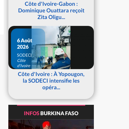
d'Ivoire
Côte d'Ivoire-Gabon :
Dominique Ouattara reçoit
Zita Oligu...
6 Août
2026
SODECI
Côte
d'Ivoire
Côte d'Ivoire : À Yopougon,
la SODECI intensifie les
opéra...
INFOS
BURKINA FASO