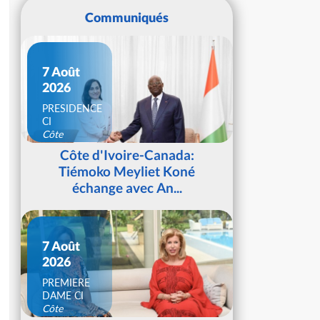
Communiqués
7 Août
2026
PRESIDENCE
CI
Côte
d'Ivoire
Côte d'Ivoire-Canada:
Tiémoko Meyliet Koné
échange avec An...
7 Août
2026
PREMIERE
DAME CI
Côte