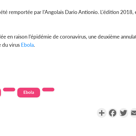
été remportée par l’Angolais Dario Antionio. L'édition 2018, e
ulée en raison l’épidémie de coronavirus, une deuxième annula
e du virus
Ebola
.
Ebola
Partager
Faceboo
Twi