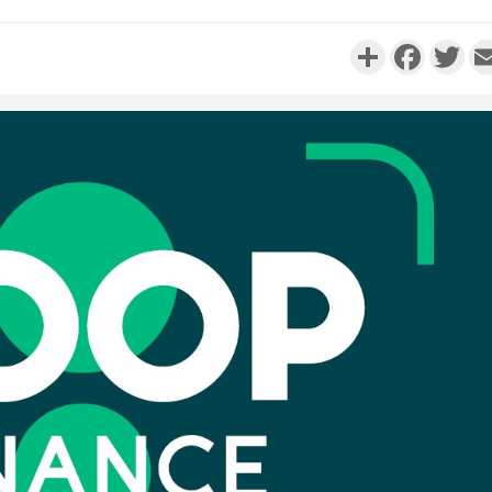
Partager
Faceboo
Twi
Côte d'I
personnes 
Côte d'Ivo
son coll
million