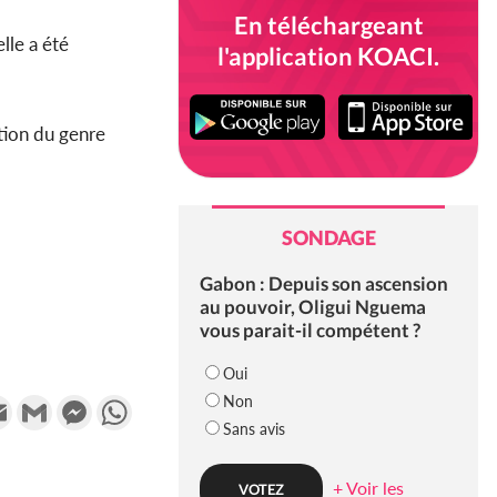
En téléchargeant
lle a été
l'application KOACI.
tion du genre
SONDAGE
Gabon : Depuis son ascension
au pouvoir, Oligui Nguema
vous parait-il compétent ?
Oui
Non
k
tter
Email
Gmail
Messenger
WhatsApp
Sans avis
+ Voir les