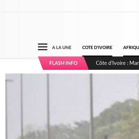
A LA UNE
COTE D'IVOIRE
AFRIQ
Côte d'Ivoire : Séi
FLASH INFO
dépigmentants da