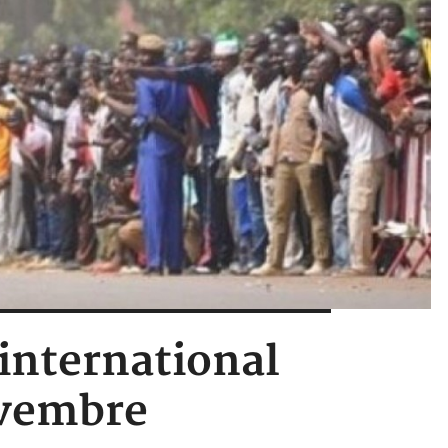
 international
ovembre