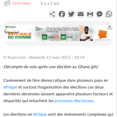
2643 Vues
Il y a 3 ans
Partager
Facebook
Twitter
Email
Gmail
Messen
W
© Koaci.com - dimanche 12 mars 2023 - 18:54
Décompte de voix après une élection au Ghana (ph)
L’avènement de l’ère démocratique dans plusieurs pays en
Afrique
et surtout l’organisation des élections ces deux
dernières décennies laissent apparaitre plusieurs facteurs et
disparités qui entachent les
processus électoraux
.
Les élections en
Afrique
sont des événements complexes qui