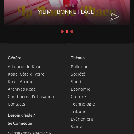
RAP IVOIRE
YILIM - BONNE PLACE
Général
Thèmes
A la une de Koaci
Politique
Koaci Côte d'Ivoire
Société
Koaci Afrique
Sport
Archives Koaci
Economie
Conditions d'utilisation
Culture
Contacts
Technologie
Tribune
Besoin d'aide ?
Evènement
Se Connecter
Santé
© 2008 - 2022 KOACI.COM