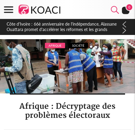
0
Côte d'Ivoire : À Abidjan, Amadou Oury Bah admire le modèle
ivoirien et veut s'en inspirer pour accélérer le développement
de la Guinée
AFRIQUE
SOCIÉTÉ
Afrique : Décryptage des
problèmes électoraux