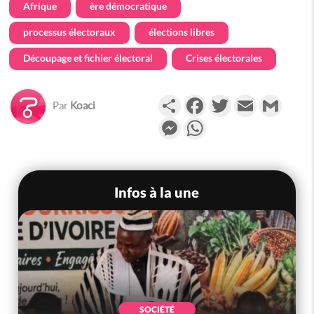
Afrique
ère démocratique
processus électoraux
élections libres
Découpage et fichier électoral
Crises électorales
Partager
Facebook
Twitter
Email
Gmail
Par
Koaci
Messenger
WhatsApp
Infos à la une
SOCIÉTÉ