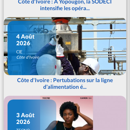
Côte d'Ivoire : À Yopougon, la SODECI
intensifie les opéra...
4 Août
2026
CIE
Côte d'Ivoire
Côte d'Ivoire : Pertubations sur la ligne
d'alimentation é...
3 Août
2026