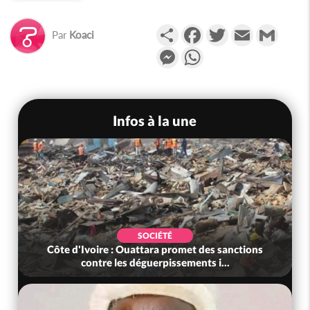
Partager
Facebook
Twitter
Email
Gmail
Par
Koaci
Messenger
WhatsApp
Infos à la une
SOCIÉTÉ
Côte d'Ivoire : Ouattara promet des sanctions
contre les déguerpissements i...