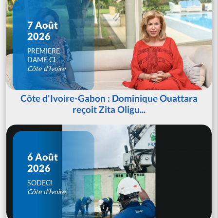
7 Août
2026
PREMIERE
DAME CI
Côte d'Ivoire
Côte d'Ivoire-Gabon : Dominique Ouattara
reçoit Zita Oligu...
6 Août
2026
SODECI
Côte d'Ivoire