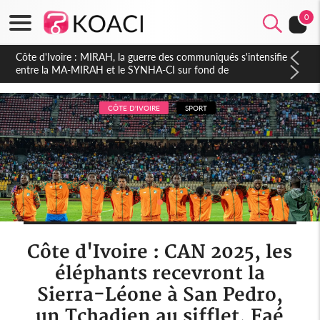
0
Côte d'Ivoire : Indépendance 2026, Thiam plaide pour un
environnement démocratique plus apaisé
CÔTE D'IVOIRE
SPORT
Côte d'Ivoire : CAN 2025, les
éléphants recevront la
Sierra-Léone à San Pedro,
un Tchadien au sifflet, Faé