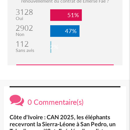
renouvellement du contrat de Emerse Faé ?
3128
51%
Oui
2902
47%
Non
112
2%
Sans avis
0 Commentaire(s)
Côte d'Ivoire : CAN 2025, les éléphants
recevront la Sierra-Léone à San Pedro, un