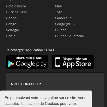
Côte d'Ivoire
Mali
Burkina Faso
Togo
Gabon
Cameroun
Congo
Congo (RDC)
Sénégal
Guinée
Bénin
Guinée Equatorial
Télécharger l'application KOACI
NOUS CONTACTER
contact@koaci.com
koaci@yahoo.fr
En poursuivant votre navigation sur ce site, vous
+225 07 08 85 52 93
acceptez l'utilisation de Cookies pour vous