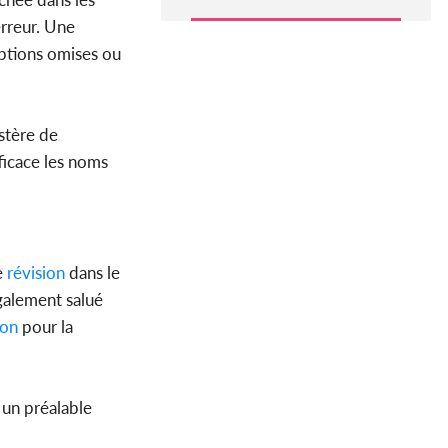
erreur. Une
iptions omises ou
stère de
fficace les noms
e
révision
dans le
également salué
ion
pour la
, un préalable