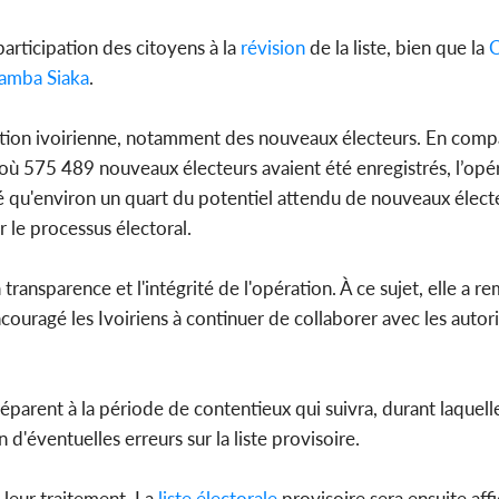
participation des citoyens à la
révision
de la liste, bien que la
C
amba Siaka
.
lation ivoirienne, notamment des nouveaux électeurs. En comp
ù 575 489 nouveaux électeurs avaient été enregistrés, l’opé
u'environ un quart du potentiel attendu de nouveaux électe
r le processus électoral.
 transparence et l'intégrité de l'opération. À ce sujet, elle a r
ouragé les Ivoiriens à continuer de collaborer avec les autori
éparent à la période de contentieux qui suivra, durant laquel
d'éventuelles erreurs sur la liste provisoire.
leur traitement. La
liste électorale
provisoire sera ensuite aff