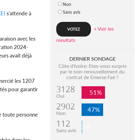
Non
Sans avis
EI
s'attende à
+ Voir les
araison avec les
resultats
ration 2024-
urs avait déjà
DERNIER SONDAGE
Côte d'Ivoire: Etes-vous surpris
par le non-renouvellement du
contrat de Emerse Faé ?
emercié les 1207
3128
tés pour garantir
51%
Oui
2902
47%
Non
le toute personne
112
2%
Sans avis
ichée dans les