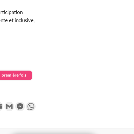
rticipation
te et inclusive,
première fois
k
tter
Email
Gmail
Messenger
WhatsApp