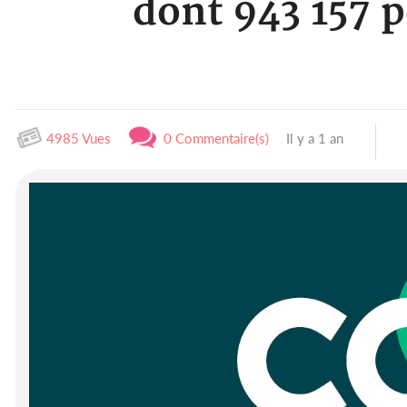
dont 943 157 p
4985 Vues
0 Commentaire(s)
Il y a 1 an