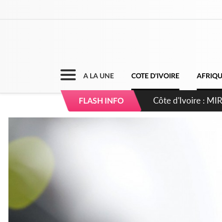
A LA UNE
COTE D'IVOIRE
AFRIQ
Côte d'Ivoire : I
FLASH INFO