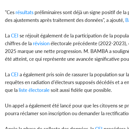
"Ces
résultats
préliminaires sont déjà un signe positif de la 
des ajustements après traitement des données", a ajouté,
B
La
CEI
se réjouit également de la participation de la popu
chiffres de la
révision
électorale précédente (2022-2023), o
2025 marque une nette progression. M. BAMBA a souligné q
été atteint, ce qui représente une avancée significative pou
La
CEI
a également pris soin de rassurer la population sur la
requêtes en radiation d'électeurs supposés décédés et a enc
que la
liste électorale
soit aussi fidèle que possible.
Un appel a également été lancé pour que les citoyens se pr
pourra réclamer son inscription ou demander la rectification 
Après la phase de collecte des données, la
CEI
procédera à 