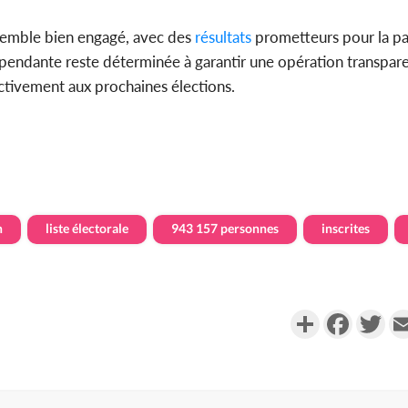
mble bien engagé, avec des
résultats
prometteurs pour la pa
pendante reste déterminée à garantir une opération transparen
activement aux prochaines élections.
n
liste électorale
943 157 personnes
inscrites
Partager
Faceboo
Twi