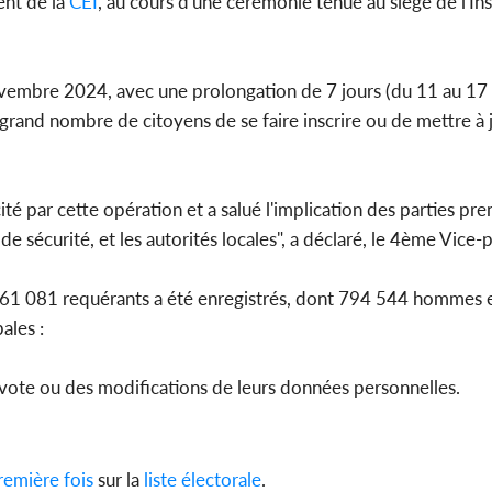
ent de la
CEI
, au cours d'une cérémonie tenue au siège de l'Inst
vembre 2024, avec une prolongation de 7 jours (du 11 au 17
grand nombre de citoyens de se faire inscrire ou de mettre à j
té par cette opération et a salué l'implication des parties pre
 de sécurité, et les autorités locales", a déclaré, le 4ème Vice-
1 461 081 requérants a été enregistrés, dont 794 544 hommes
ales :
vote ou des modifications de leurs données personnelles.
emière fois
sur la
liste électorale
.