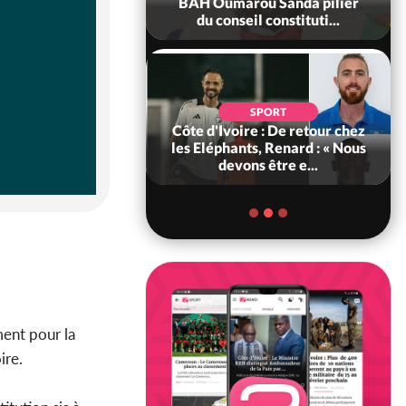
ance, les Forces de
BAH Oumarou Sanda pilier
fense e...
du conseil constituti...
SOCIÉTÉ
SPORT
voire : MIRAH, la
Côte d'Ivoire : De retour chez
des communiqués
les Eléphants, Renard : « Nous
ie entre la MA-M...
devons être e...
ent pour la
ire.