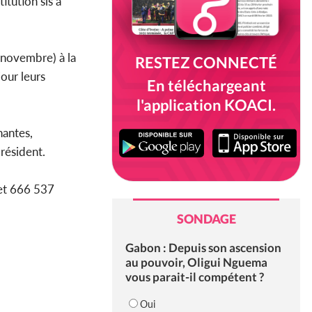
itution sis à
 novembre) à la
RESTEZ CONNECTÉ
our leurs
En téléchargeant
l'application KOACI.
nantes,
président.
 et 666 537
SONDAGE
Gabon : Depuis son ascension
au pouvoir, Oligui Nguema
vous parait-il compétent ?
Oui