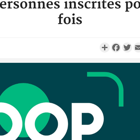
ersonnes inscrites p
fois
Partager
Faceboo
Twi
Côte d'Ivo
réussi du
Adama 
Côte 
anni