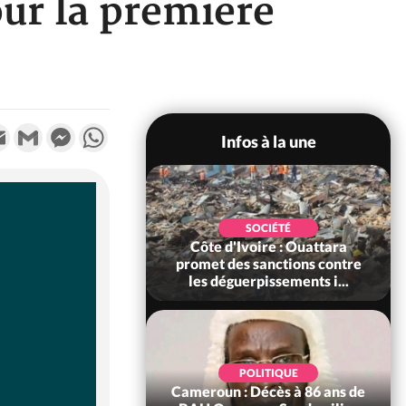
our la première
k
tter
Email
Gmail
Messenger
WhatsApp
Infos à la une
POLITIQUE
SOCIÉTÉ
ire : Après le pari
Côte d'Ivoire : Ouattara
 66e anniversaire,
promet des sanctions contre
Bictogo : «...
les déguerpissements i...
POLITIQUE
d'Ivoire : 66e
POLITIQUE
versaire de
Cameroun : Décès à 86 ans de