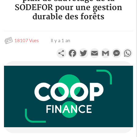
SODEFOR pour une gestion
durable des forêts
18107 Vues
Il y a 1 an
Partager
Facebook
Twitter
Email
Gmail
Messen
W