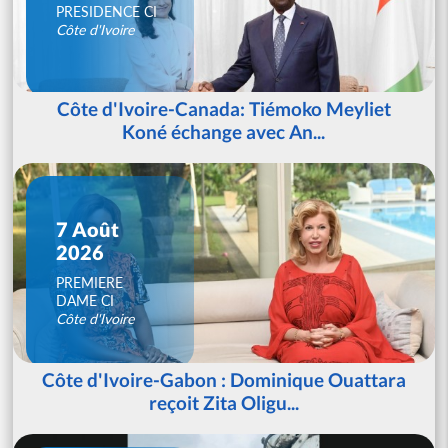
PRESIDENCE CI
Côte d'Ivoire
Côte d'Ivoire-Canada: Tiémoko Meyliet
Koné échange avec An...
7 Août
2026
PREMIERE
DAME CI
Côte d'Ivoire
Côte d'Ivoire-Gabon : Dominique Ouattara
reçoit Zita Oligu...