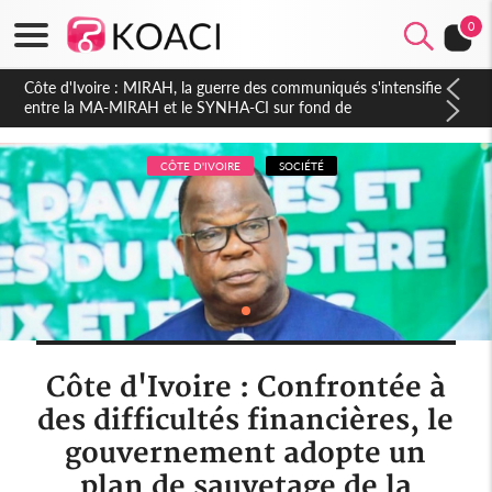
0
Côte d'Ivoire : Indépendance 2026, Thiam plaide pour un
environnement démocratique plus apaisé
CÔTE D'IVOIRE
SOCIÉTÉ
Côte d'Ivoire : Confrontée à
des difficultés financières, le
gouvernement adopte un
plan de sauvetage de la