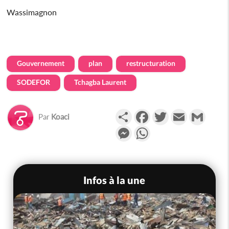
Wassimagnon
Gouvernement
plan
restructuration
SODEFOR
Tchagba Laurent
Partager
Facebook
Twitter
Email
Gmail
Par
Koaci
Messenger
WhatsApp
Infos à la une