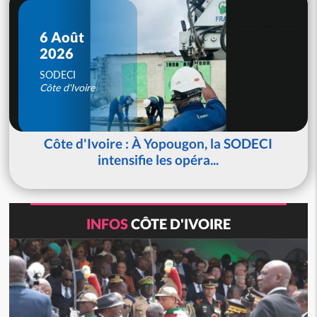
6 Août
2026
SODECI
Côte d'Ivoire
Côte d'Ivoire : À Yopougon, la SODECI
intensifie les opéra...
INFOS
CÔTE D'IVOIRE