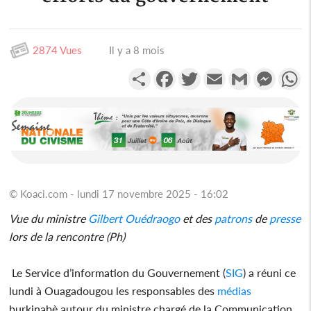
2874 Vues
Il y a 8 mois
Partager
Facebook
Twitter
Email
Gmail
Messen
W
© Koaci.com - lundi 17 novembre 2025 - 16:02
Vue du ministre
Gilbert Ouédraogo
et des
patrons
de
presse
lors de la rencontre (Ph)
Le Service d’information du Gouvernement (
SIG
) a réuni ce
lundi à Ouagadougou les responsables des
médias
burkinabè autour du ministre chargé de la Communication,