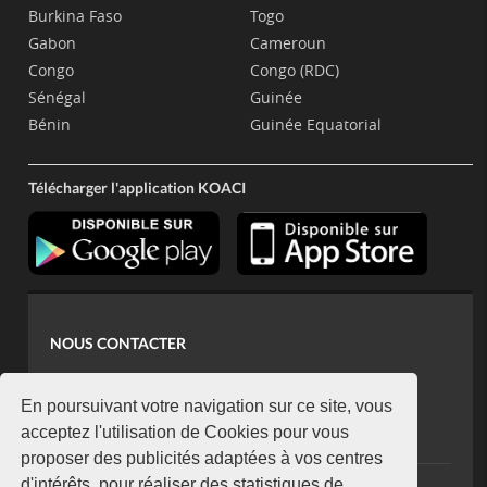
Burkina Faso
Togo
Gabon
Cameroun
Congo
Congo (RDC)
Sénégal
Guinée
Bénin
Guinée Equatorial
Télécharger l'application KOACI
NOUS CONTACTER
contact@koaci.com
koaci@yahoo.fr
En poursuivant votre navigation sur ce site, vous
+225 07 08 85 52 93
acceptez l'utilisation de Cookies pour vous
proposer des publicités adaptées à vos centres
d'intérêts, pour réaliser des statistiques de