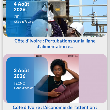
4 Août
2026
CIE
Côte d'Ivoire
Côte d'Ivoire : Pertubations sur la ligne
d'alimentation é...
3 Août
2026
TECNO
Côte d'Ivoire
Côte d'Ivoire : L'économie de l'attention :