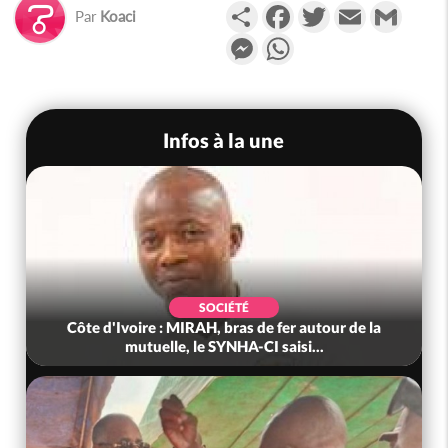
Partager
Facebook
Twitter
Email
Gmail
Par
Koaci
Messenger
WhatsApp
Infos à la une
SOCIÉTÉ
Côte d'Ivoire : MIRAH, bras de fer autour de la
mutuelle, le SYNHA-CI saisi...