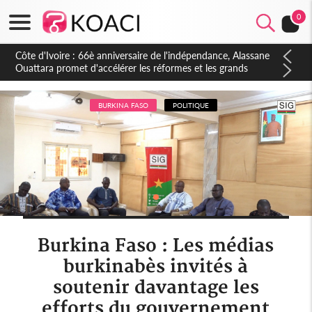
0
Côte d'Ivoire : À Abidjan, Amadou Oury Bah admire le modèle
ivoirien et veut s'en inspirer pour accélérer le développement
de la Guinée
BURKINA FASO
POLITIQUE
Burkina Faso : Les médias
burkinabès invités à
soutenir davantage les
efforts du gouvernement