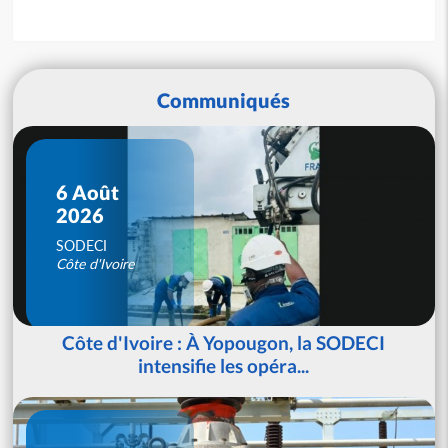
Communiqués
6 Août
2026
SODECI
Côte d'Ivoire
Côte d'Ivoire : À Yopougon, la SODECI
intensifie les opéra...