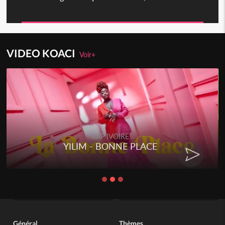
VIDEO KOACI
Voir+
RAP IVOIRE
YILIM - BONNE PLACE
Général
Thèmes