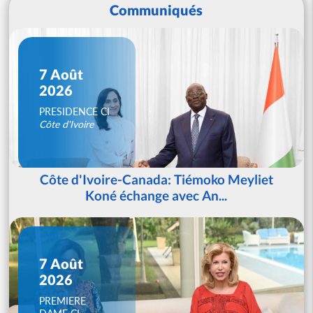
Communiqués
7 Août
2026
PRESIDENCE CI
Côte d'Ivoire
Côte d'Ivoire-Canada: Tiémoko Meyliet
Koné échange avec An...
7 Août
2026
PREMIERE