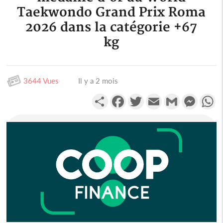
Taekwondo Grand Prix Roma
2026 dans la catégorie +67
kg
3644 Vues
Il y a 2 mois
Partager
Facebook
Twitter
Email
Gmail
Messen
W