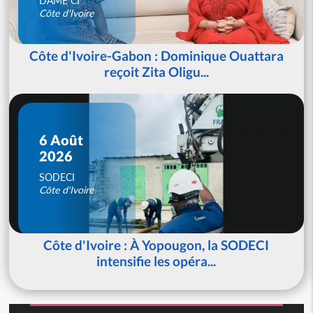
DAME CI
Côte d'Ivoire
Côte d'Ivoire-Gabon : Dominique Ouattara
reçoit Zita Oligu...
6 Août
2026
SODECI
Côte d'Ivoire
Côte d'Ivoire : À Yopougon, la SODECI
intensifie les opéra...