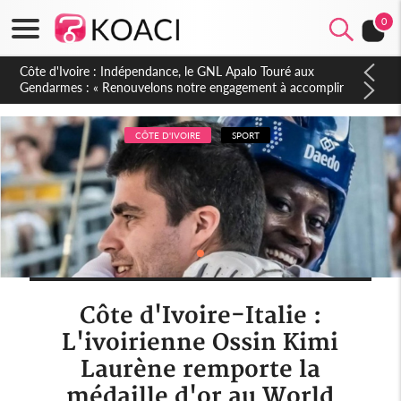
0
Sierra Leone : Un projet de réforme constitutionnelle en
gestation, points clés des amendements, un exclu d'avance
CÔTE D'IVOIRE
SPORT
Côte d'Ivoire-Italie :
L'ivoirienne Ossin Kimi
Laurène remporte la
médaille d'or au World