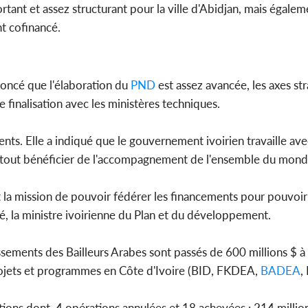
rtant et assez structurant pour la ville d'Abidjan, mais égalem
t cofinancé.
noncé que l'élaboration du
PND
est assez avancée, les axes st
e finalisation avec les ministères techniques.
ements. Elle a indiqué que le gouvernement ivoirien travaille ave
tout bénéficier de l'accompagnement de l'ensemble du mond
ité et la mission de pouvoir fédérer les financements pour pouv
é, la ministre ivoirienne du Plan et du développement.
ements des Bailleurs Arabes sont passés de 600 millions $ à 
projets et programmes en Côte d'Ivoire (BID, FKDEA,
BADEA
,
ions dont, 4 opérations annulées et 18 achevées : 214 million