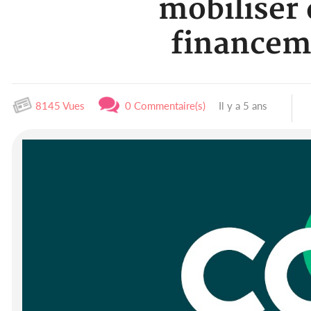
mobiliser 
financem
8145 Vues
0 Commentaire(s)
Il y a 5 ans