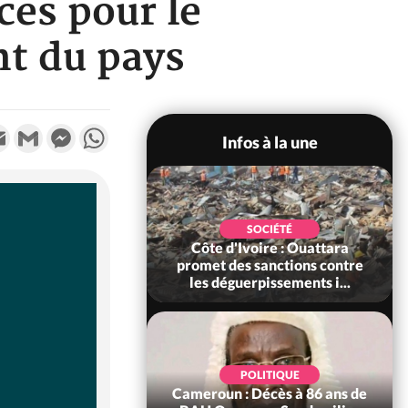
ces pour le
t du pays
k
tter
Email
Gmail
Messenger
WhatsApp
Infos à la une
POLITIQUE
SOCIÉTÉ
ire : Après le pari
Côte d'Ivoire : Ouattara
 66e anniversaire,
promet des sanctions contre
Bictogo : «...
les déguerpissements i...
POLITIQUE
d'Ivoire : 66e
POLITIQUE
versaire de
Cameroun : Décès à 86 ans de