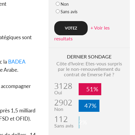
ent
Non
Sans avis
+ Voir les
ratégiques sont
resultats
DERNIER SONDAGE
c la
BADEA
Côte d'Ivoire: Etes-vous surpris
par le non-renouvellement du
e Arabe.
contrat de Emerse Faé ?
3128
oir accompagner
51%
Oui
2902
47%
Non
près 1,5 milliard
112
 FSD et OFID).
2%
Sans avis
s de dollars , 14