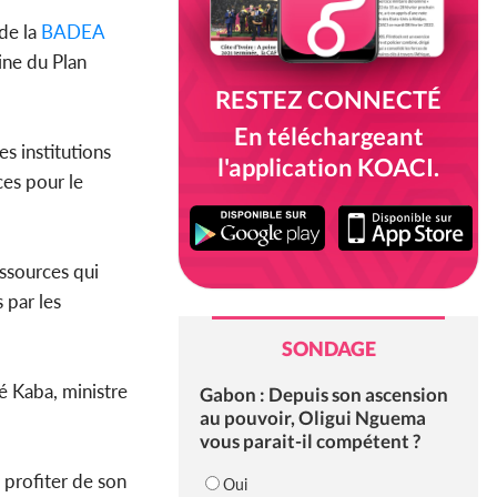
 de la
BADEA
ine du Plan
RESTEZ CONNECTÉ
En téléchargeant
es institutions
l'application KOACI.
es pour le
essources qui
 par les
SONDAGE
lé Kaba, ministre
Gabon : Depuis son ascension
au pouvoir, Oligui Nguema
vous parait-il compétent ?
 profiter de son
Oui