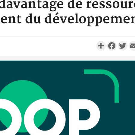
davantage de ressour
ent du développemen
Partager
Faceboo
Twi
Côte d'Ivo
réussi du
Adama 
Côte 
anni