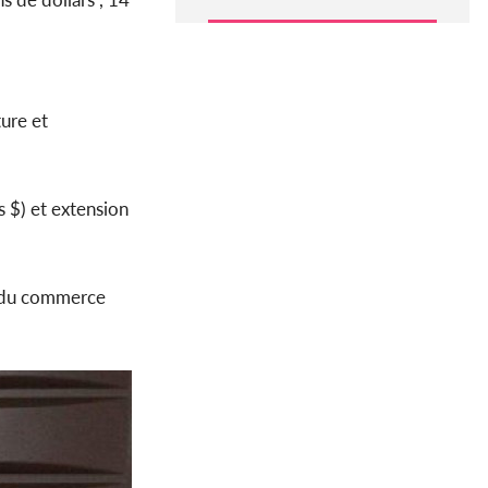
ture et
 $) et extension
 du commerce