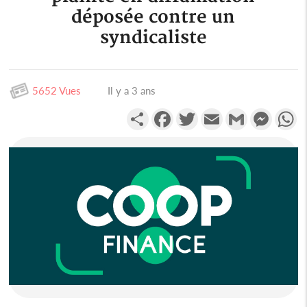
déposée contre un
syndicaliste
5652 Vues
Il y a 3 ans
Partager
Facebook
Twitter
Email
Gmail
Messen
W