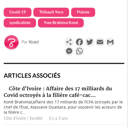
Covid-19
Thibault Yoro
Plainte
syndicaliste
Yves Brahima Koné
Partager
Facebook
Twitter
Email
Gmail
Par
Koaci
Messenger
WhatsApp
ARTICLES ASSOCIÉS
Côte d'Ivoire : Affaire des 17 milliards du
Covid octroyés à la filière café-cac...
Koné Brahima L’affaire des 17 milliards de FCFA octroyés par le
chef de l’Etat, Alassane Ouattara, pour soutenir les acteurs de
la filière c...
Côte d'Ivoire | Société il y a 3 ans