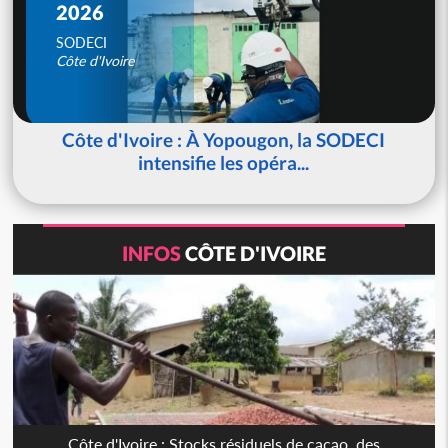
2026
SODECI
Côte d'Ivoire
Côte d'Ivoire : À Yopougon, la SODECI
intensifie les opéra...
INFOS
CÔTE D'IVOIRE
Côte d'Ivoire : Stocks résiduels de cacao, des