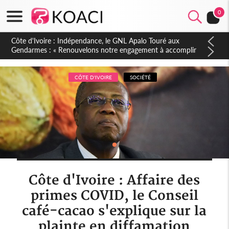
0
Sierra Leone : Un projet de réforme constitutionnelle en
gestation, points clés des amendements, un exclu d'avance
CÔTE D'IVOIRE
SOCIÉTÉ
Côte d'Ivoire : Affaire des
primes COVID, le Conseil
café-cacao s'explique sur la
plainte en diffamation