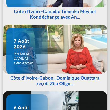
Côte d'Ivoire-Canada: Tiémoko Meyliet
Koné échange avec An...
7 Août
2026
PREMIERE
DAME CI
Côte d'Ivoire
Côte d'Ivoire-Gabon : Dominique Ouattara
reçoit Zita Oligu...
6 Août