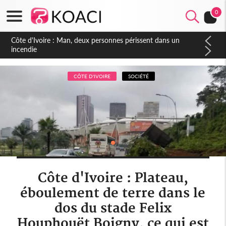
0
Côte d'Ivoire : Séileu, la célébration de la fête nationale
transformée en vaste campagne contre les produits
dépigmentants dangereux
CÔTE D'IVOIRE
SOCIÉTÉ
Côte d'Ivoire : Plateau,
éboulement de terre dans le
dos du stade Felix
Houphouët Boigny, ce qui est