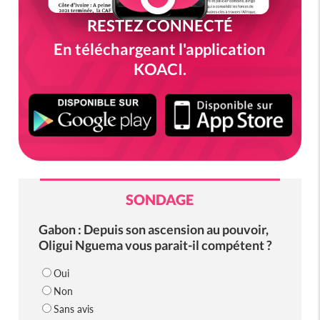
RESTEZ CONNECTÉ
En téléchargeant l'application
KOACI.
SONDAGE
Gabon : Depuis son ascension au pouvoir,
Oligui Nguema vous parait-il compétent ?
Oui
Non
Sans avis