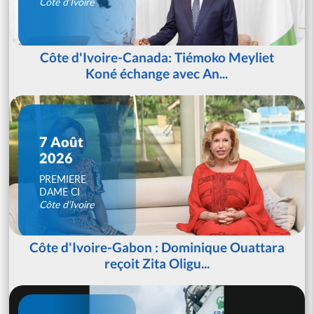
Côte d'Ivoire
Côte d'Ivoire-Canada: Tiémoko Meyliet
Koné échange avec An...
7 Août
2026
PREMIERE
DAME CI
Côte d'Ivoire
Côte d'Ivoire-Gabon : Dominique Ouattara
reçoit Zita Oligu...