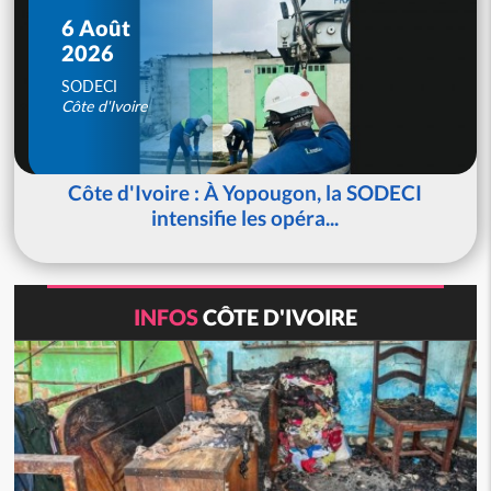
6 Août
2026
SODECI
Côte d'Ivoire
Côte d'Ivoire : À Yopougon, la SODECI
intensifie les opéra...
INFOS
CÔTE D'IVOIRE