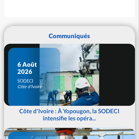
Communiqués
6 Août
2026
SODECI
Côte d'Ivoire
Côte d'Ivoire : À Yopougon, la SODECI
intensifie les opéra...