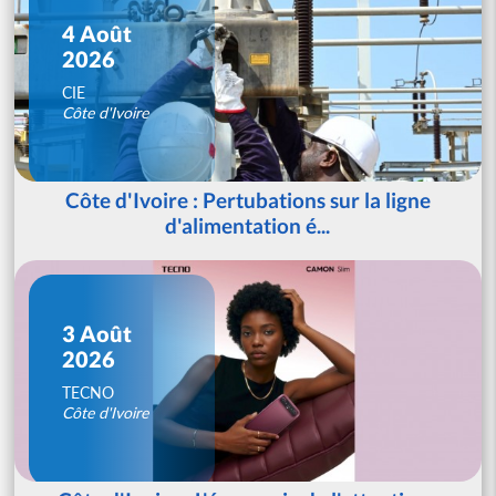
4 Août
2026
CIE
Côte d'Ivoire
Côte d'Ivoire : Pertubations sur la ligne
d'alimentation é...
3 Août
2026
TECNO
Côte d'Ivoire