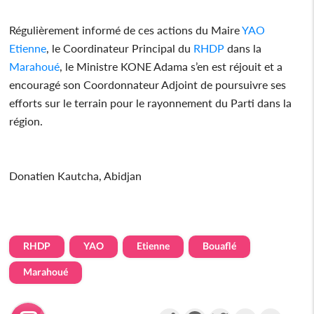
Régulièrement informé de ces actions du Maire
YAO
Etienne
, le Coordinateur Principal du
RHDP
dans la
Marahoué
, le Ministre KONE Adama s’en est réjouit et a
encouragé son Coordonnateur Adjoint de poursuivre ses
efforts sur le terrain pour le rayonnement du Parti dans la
région.
Donatien Kautcha, Abidjan
RHDP
YAO
Etienne
Bouaflé
Marahoué
Partager
Facebook
Twitter
Email
Gmail