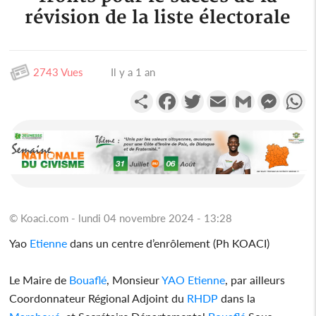
révision de la liste électorale
2743 Vues
Il y a 1 an
Partager
Facebook
Twitter
Email
Gmail
Messen
W
© Koaci.com - lundi 04 novembre 2024 - 13:28
Yao
Etienne
dans un centre d’enrôlement (Ph KOACI)
Le Maire de
Bouaflé
, Monsieur
YAO
Etienne
, par ailleurs
Coordonnateur Régional Adjoint du
RHDP
dans la