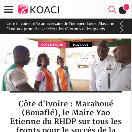
0
Côte d'Ivoire : À Abidjan, Amadou Oury Bah admire le modèle
ivoirien et veut s'en inspirer pour accélérer le développement
de la Guinée
CÔTE D'IVOIRE
POLITIQUE
Côte d'Ivoire : Marahoué
(Bouaflé), le Maire Yao
Etienne du RHDP sur tous les
fronts pour le succès de la