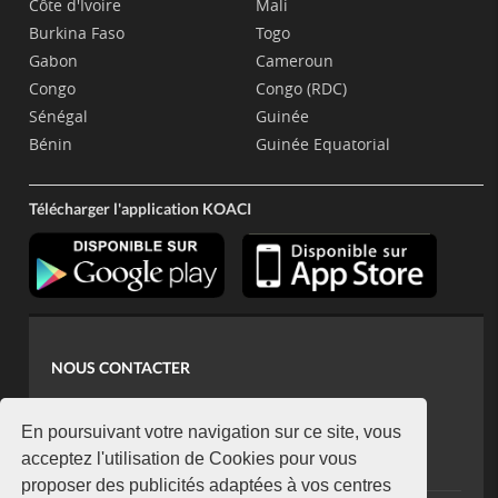
Côte d'Ivoire
Mali
Burkina Faso
Togo
Gabon
Cameroun
Congo
Congo (RDC)
Sénégal
Guinée
Bénin
Guinée Equatorial
Télécharger l'application KOACI
NOUS CONTACTER
contact@koaci.com
koaci@yahoo.fr
En poursuivant votre navigation sur ce site, vous
+225 07 08 85 52 93
acceptez l'utilisation de Cookies pour vous
proposer des publicités adaptées à vos centres