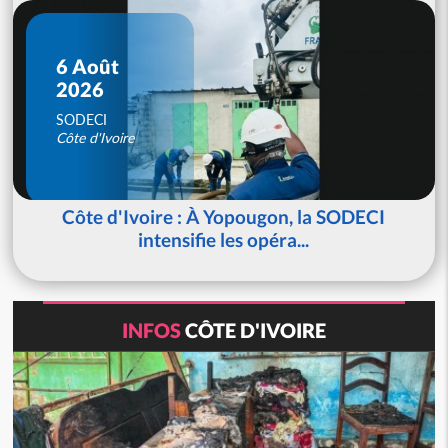
6 Août
2026
SODECI
Côte d'Ivoire
Côte d'Ivoire : À Yopougon, la SODECI
intensifie les opéra...
INFOS
CÔTE D'IVOIRE