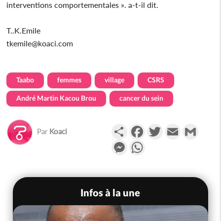
interventions comportementales ». a-t-il dit.
T..K.Emile
tkemile@koaci.com
Taabo
femmes
village
CSRS
André Martin Kacou Brou
cancer du sein
Partager
Facebook
Twitter
Email
Gmail
Par
Koaci
Messenger
WhatsApp
Infos à la une