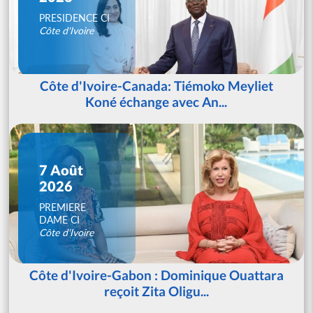
PRESIDENCE CI
Côte d'Ivoire
Côte d'Ivoire-Canada: Tiémoko Meyliet
Koné échange avec An...
7 Août
2026
PREMIERE
DAME CI
Côte d'Ivoire
Côte d'Ivoire-Gabon : Dominique Ouattara
reçoit Zita Oligu...