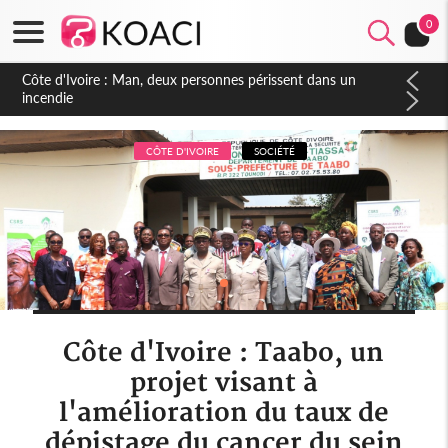
0
Côte d'Ivoire : Séileu, la célébration de la fête nationale
transformée en vaste campagne contre les produits
dépigmentants dangereux
CÔTE D'IVOIRE
SOCIÉTÉ
Côte d'Ivoire : Taabo, un
projet visant à
l'amélioration du taux de
dépistage du cancer du sein