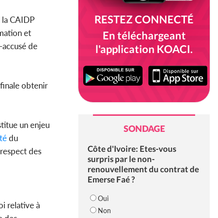
RESTEZ CONNECTÉ
 la CAIDP
rmation et
En téléchargeant
e-accusé de
l'application KOACI.
 finale obtenir
titue un enjeu
SONDAGE
té
du
Côte d'Ivoire: Etes-vous
 respect des
surpris par le non-
renouvellement du contrat de
Emerse Faé ?
Oui
oi relative à
Non