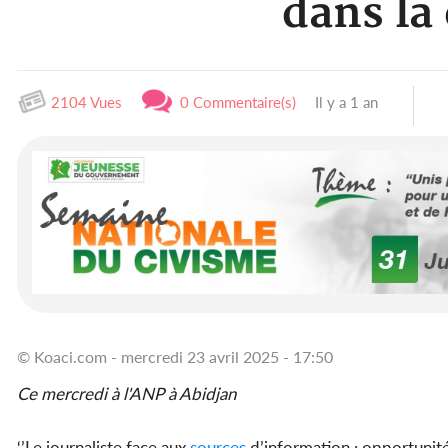
dans la
2104 Vues
0 Commentaire(s)
Il y a 1 an
© Koaci.com - mercredi 23 avril 2025 - 17:50
Ce mercredi à l'ANP à Abidjan
‘’Le journaliste face aux
sources
d’information : opportunité