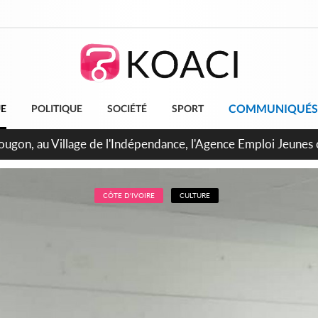
COMMUNIQUÉS
UE
POLITIQUE
SOCIÉTÉ
SPORT
 de Treichville, après la fronde, les agents contractuels obti
arriérés du SMIG 2023
CÔTE D'IVOIRE
CULTURE