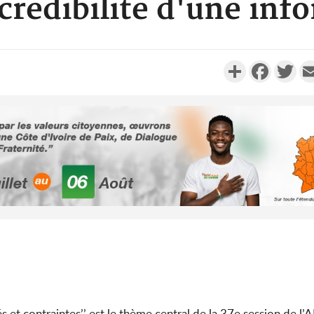
 crédibilité d'une inf
Partager
Faceboo
Twi
Côte d'Ivo
2026, 
battant de
Côte d'Ivo
socié
gouverneme
s et contraintes’’ est le thème central de la 37e session de l’