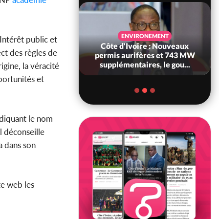
SANTÉ
ENVIRONEMENT
Intérêt public et
Ivoire : Réforme
Côte d'Ivoire : Nouveaux
ect des règles de
, le gouvernement
permis aurifères et 743 MW
 ses structures...
supplémentaires, le gou...
rigine, la véracité
portunités et
indiquant le nom
Il déconseille
 a dans son
ite web les