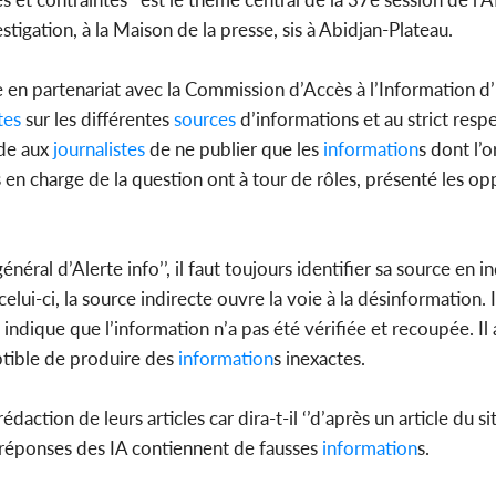
stigation, à la Maison de la presse, sis à Abidjan-Plateau.
e en partenariat avec la Commission d’Accès à l’Information d’
Côte d'
tes
sur les différentes
sources
d’informations et au strict resp
sanitaire
modernise
de aux
journalistes
de ne publier que les
information
s dont l’o
tes en charge de la question ont à tour de rôles, présenté les op
éral d’Alerte info’’, il faut toujours identifier sa source en 
celui-ci, la source indirecte ouvre la voie à la désinformation. 
indique que l’information n’a pas été vérifiée et recoupée. Il
eptible de produire des
information
s inexactes.
édaction de leurs articles car dira-t-il ‘’d’après un article du s
réponses des IA contiennent de fausses
information
s.