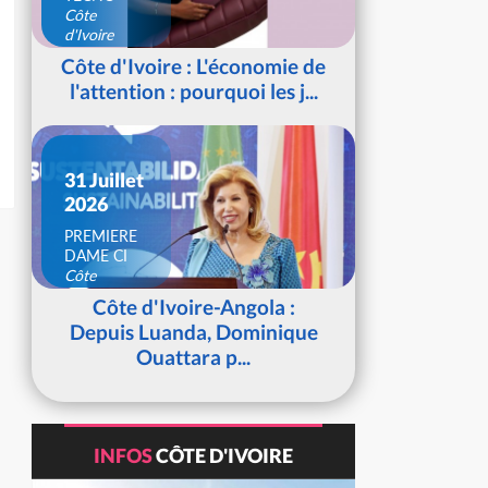
Côte
d'Ivoire
Côte d'Ivoire : L'économie de
l'attention : pourquoi les j...
31 Juillet
2026
PREMIERE
DAME CI
Côte
d'Ivoire
Côte d'Ivoire-Angola :
Depuis Luanda, Dominique
Ouattara p...
INFOS
CÔTE D'IVOIRE