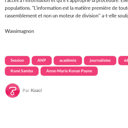
l’accès à l’information et qu’il s’approprie la procédure. E
populations. "L’information est la matière première de toute
rassemblement et non un moteur de division’’ a-t-elle souli
Wassimagnon
Session
ANP
académie
journalistes
éd
Koné Samba
Anne-Marie Konan Payne
Par
Koaci