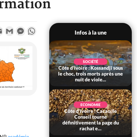
ormation
k
tter
Email
Gmail
Messenger
WhatsApp
Infos à la une
POLITIQUE
SOCIÉTÉ
ire : Indépendance
Côte d'Ivoire : Kossandji sous
Yopougon coeur
le choc, trois morts après une
 la célébration...
nuit de viole...
ECONOMIE
Côte d'Ivoire : Cacao, le
SOCIÉTÉ
ire : Réforme de la
Conseil tourne
té civile, le
définitivement la page du
nt valide six dé...
rachat e...
ANP
académie