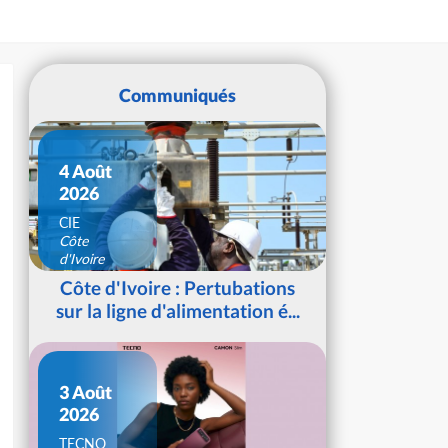
Communiqués
4 Août
2026
CIE
Côte
d'Ivoire
Côte d'Ivoire : Pertubations
sur la ligne d'alimentation é...
3 Août
2026
TECNO