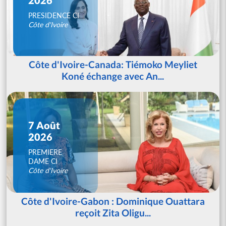
PRESIDENCE CI
Côte d'Ivoire
Côte d'Ivoire-Canada: Tiémoko Meyliet
Koné échange avec An...
7 Août
2026
PREMIERE
DAME CI
Côte d'Ivoire
Côte d'Ivoire-Gabon : Dominique Ouattara
reçoit Zita Oligu...