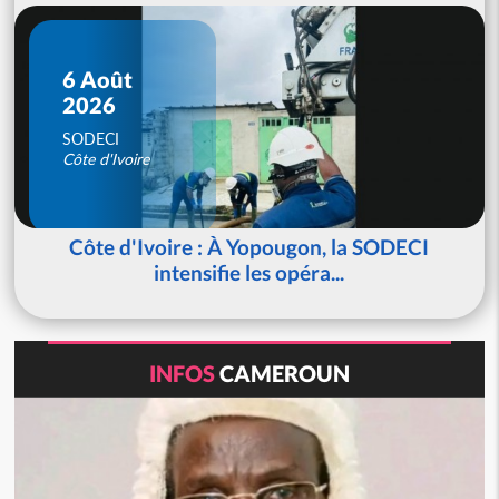
6 Août
2026
SODECI
Côte d'Ivoire
Côte d'Ivoire : À Yopougon, la SODECI
intensifie les opéra...
INFOS
CAMEROUN