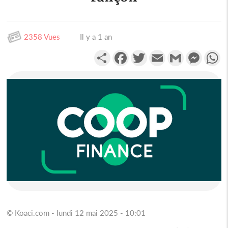
2358 Vues
Il y a 1 an
Partager
Facebook
Twitter
Email
Gmail
Messen
W
© Koaci.com - lundi 12 mai 2025 - 10:01