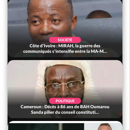
POLITIQUE
Côte d'Ivoire : Après le pari réussi du 66e
anniversaire, Adama Bictogo : «...
POLITIQUE
Bénin : L'ancien président Patrice Talon élu à la
tête du Sénat