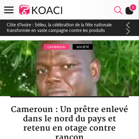
0
Côte d'Ivoire : Séileu, la célébration de la fête nationale
transformée en vaste campagne contre les produits
dépigmentants dangereux
CAMEROUN
SOCIÉTÉ
Cameroun : Un prêtre enlevé
dans le nord du pays et
retenu en otage contre
rançon