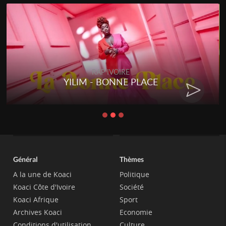
RAP IVOIRE
RENARD BARAKISSA - DOS DE
CHAT
Général
Thèmes
A la une de Koaci
Politique
Koaci Côte d'Ivoire
Société
Koaci Afrique
Sport
Archives Koaci
Economie
Conditions d'utilisation
Culture