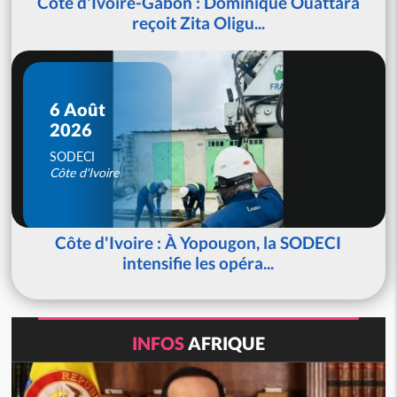
Côte d'Ivoire-Gabon : Dominique Ouattara
reçoit Zita Oligu...
6 Août
2026
SODECI
Côte d'Ivoire
Côte d'Ivoire : À Yopougon, la SODECI
intensifie les opéra...
INFOS
AFRIQUE