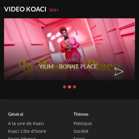
VIDEO KOACI
Voir+
RAP IVOIRE
YILIM - BONNE PLACE
Général
Thèmes
A la une de Koaci
Politique
Koaci Côte d'Ivoire
Société
Koaci Afrique
Sport