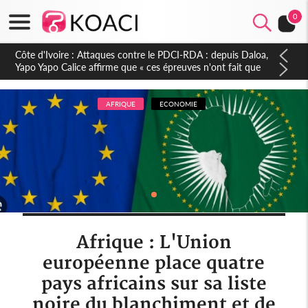
0
Côte d'Ivoire : Le Colonel-Major Fofié Kouakou est décédé,
l'armée perd une figure de la 2e Région militaire
AFRIQUE
ECONOMIE
Afrique : L'Union
européenne place quatre
pays africains sur sa liste
noire du blanchiment et de