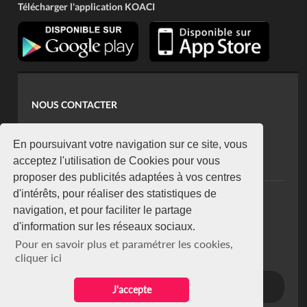
Télécharger l'application KOACI
NOUS CONTACTER
contact@koaci.com
koaci@yahoo.fr
En poursuivant votre navigation sur ce site, vous
+225 07 08 85 52 93
acceptez l'utilisation de Cookies pour vous
proposer des publicités adaptées à vos centres
d'intérêts, pour réaliser des statistiques de
NEWSLETTER
navigation, et pour faciliter le partage
Restez connecté via notre newsletter
d'information sur les réseaux sociaux.
S'abonner
Pour en savoir plus et paramétrer les cookies,
Se désabonner
cliquer ici
J'accepte