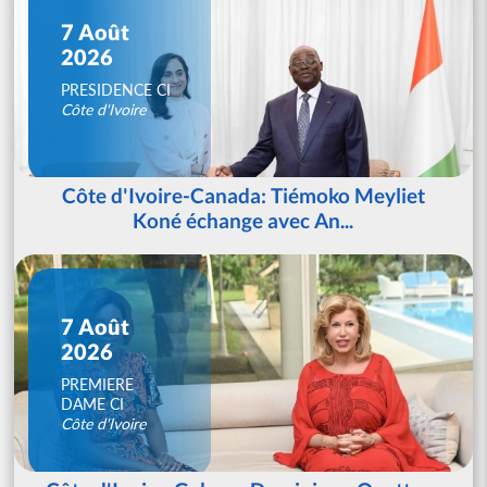
7 Août
2026
PRESIDENCE CI
Côte d'Ivoire
Côte d'Ivoire-Canada: Tiémoko Meyliet
Koné échange avec An...
7 Août
2026
PREMIERE
DAME CI
Côte d'Ivoire