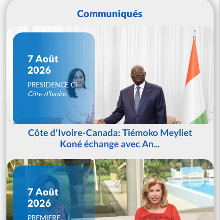
Communiqués
7 Août
2026
PRESIDENCE CI
Côte d'Ivoire
Côte d'Ivoire-Canada: Tiémoko Meyliet
Koné échange avec An...
7 Août
2026
PREMIERE