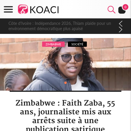
0
Côte d'Ivoire : Indépendance 2026, Thiam plaide pour un
environnement démocratique plus apaisé
ZIMBABWE
SOCIÉTÉ
Zimbabwe : Faith Zaba, 55
ans, journaliste mis aux
arrêts suite à une
publication satirique