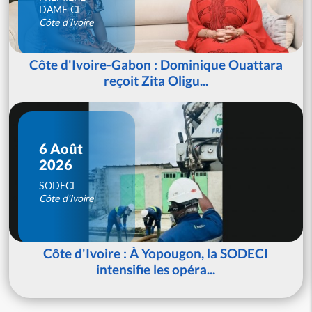
DAME CI
Côte d'Ivoire
Côte d'Ivoire-Gabon : Dominique Ouattara
reçoit Zita Oligu...
6 Août
2026
SODECI
Côte d'Ivoire
Côte d'Ivoire : À Yopougon, la SODECI
intensifie les opéra...