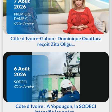
7 Août
2026
PREMIERE
DAME CI
Côte d'Ivoire
Côte d'Ivoire-Gabon : Dominique Ouattara
reçoit Zita Oligu...
6 Août
2026
SODECI
Côte d'Ivoire
Côte d'Ivoire : À Yopougon, la SODECI
intensifie les opéra...