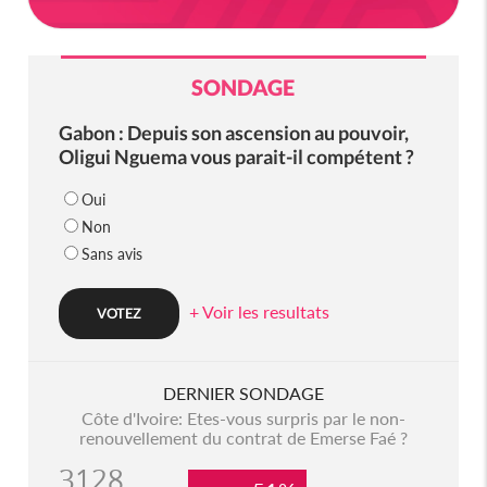
SONDAGE
Gabon : Depuis son ascension au pouvoir,
Oligui Nguema vous parait-il compétent ?
Oui
Non
Sans avis
+ Voir les resultats
DERNIER SONDAGE
Côte d'Ivoire: Etes-vous surpris par le non-
renouvellement du contrat de Emerse Faé ?
3128