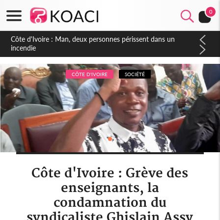
0
Côte d'Ivoire : Séileu, la célébration de la fête nationale
transformée en vaste campagne contre les produits
dépigmentants dangereux
CÔTE D'IVOIRE
SOCIÉTÉ
Côte d'Ivoire : Grève des
enseignants, la
condamnation du
syndicaliste Ghislain Assy