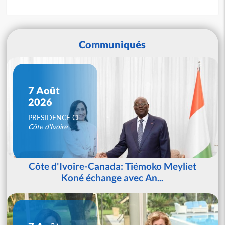
Communiqués
7 Août
2026
PRESIDENCE CI
Côte d'Ivoire
Côte d'Ivoire-Canada: Tiémoko Meyliet
Koné échange avec An...