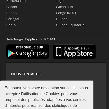
Burkina Faso
Togo
Gabon
Cameroun
Congo
Congo (RDC)
Sénégal
Guinée
Bénin
Guinée Equatorial
Télécharger l'application KOACI
NOUS CONTACTER
contact@koaci.com
koaci@yahoo.fr
En poursuivant votre navigation sur ce site, vous
+225 07 08 85 52 93
acceptez l'utilisation de Cookies pour vous
proposer des publicités adaptées à vos centres
d'intérêts, pour réaliser des statistiques de