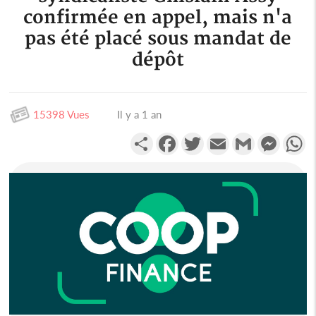
confirmée en appel, mais n'a
pas été placé sous mandat de
dépôt
15398 Vues
Il y a 1 an
Partager
Facebook
Twitter
Email
Gmail
Messen
W