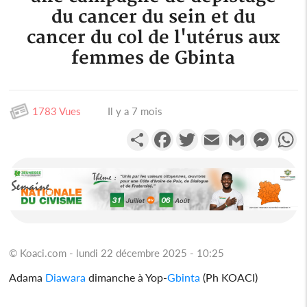
du cancer du sein et du
cancer du col de l'utérus aux
femmes de Gbinta
1783 Vues
Il y a 7 mois
Partager
Facebook
Twitter
Email
Gmail
Messen
W
© Koaci.com - lundi 22 décembre 2025 - 10:25
Adama
Diawara
dimanche à Yop-
Gbinta
(Ph KOACI)