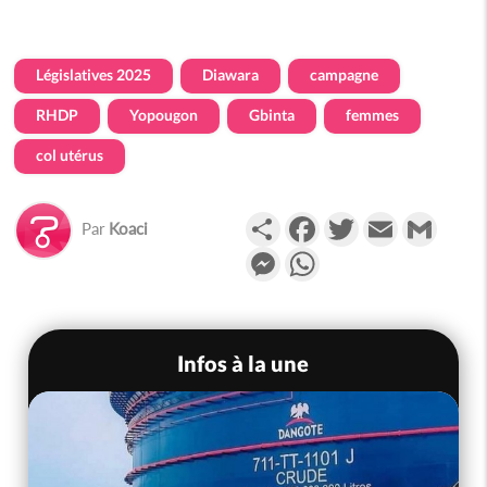
Législatives 2025
Diawara
campagne
RHDP
Yopougon
Gbinta
femmes
col utérus
Partager
Facebook
Twitter
Email
Gmail
Par
Koaci
Messenger
WhatsApp
Infos à la une