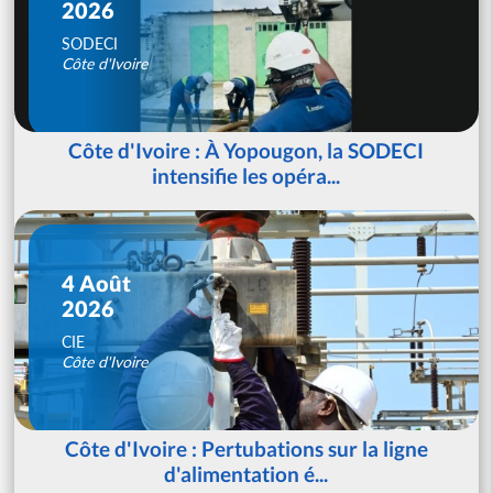
2026
SODECI
Côte d'Ivoire
Côte d'Ivoire : À Yopougon, la SODECI
intensifie les opéra...
4 Août
2026
CIE
Côte d'Ivoire
Côte d'Ivoire : Pertubations sur la ligne
d'alimentation é...