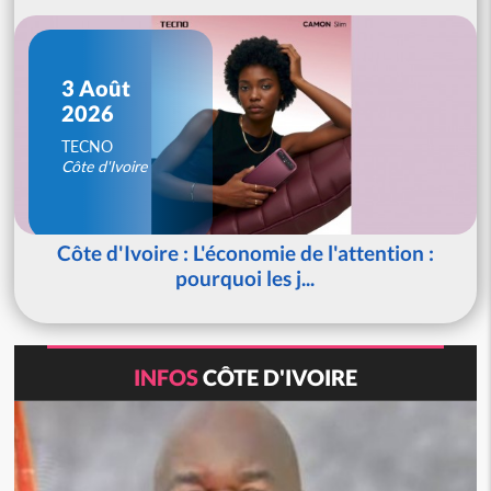
3 Août
2026
TECNO
Côte d'Ivoire
Côte d'Ivoire : L'économie de l'attention :
pourquoi les j...
INFOS
CÔTE D'IVOIRE