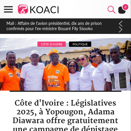
0
Nigeria : Le Togo et le Cameroun principaux acheteurs des
produits de la raffinerie Dangote en juillet
CÔTE D'IVOIRE
POLITIQUE
Côte d'Ivoire : Législatives
2025, à Yopougon, Adama
Diawara offre gratuitement
une campagne de dépistage