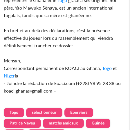
représenter le Ghana et le
Togo
grâce à ses origines. Son
père, Yao Mawuko Sènaya, est un ancien international
togolais, tandis que sa mère est ghanéenne.
En bref et au-delà des déclarations, c’est la présence
effective du joueur lors du rassemblement qui viendra
définitivement trancher ce dossier.
Mensah,
Correspondant permanent de KOACI au Ghana,
Togo
et
Niger
ia
- Joindre la rédaction de koaci.com (+228) 98 95 28 38 ou
koaci.ghana@gmail.com –
Togo
sélectionneur
Eperviers
Patrice Neveu
matchs amicaux
Guinée