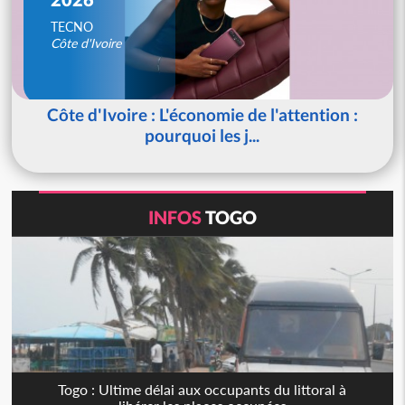
TECNO
Côte d'Ivoire
Côte d'Ivoire : L'économie de l'attention :
pourquoi les j...
INFOS
TOGO
Togo : Ultime délai aux occupants du littoral à