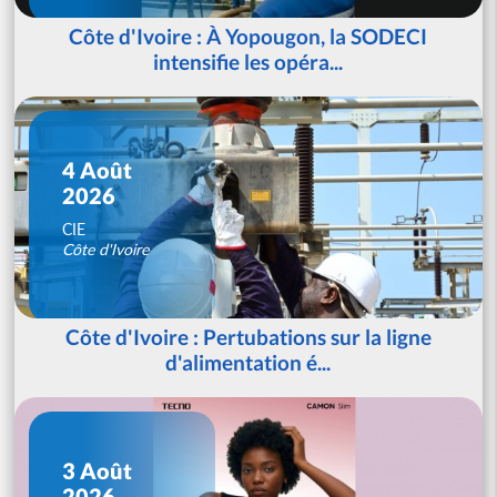
Côte d'Ivoire : À Yopougon, la SODECI
intensifie les opéra...
4 Août
2026
CIE
Côte d'Ivoire
Côte d'Ivoire : Pertubations sur la ligne
d'alimentation é...
3 Août
2026