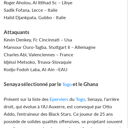
Roger Aholou, Al Ittihad Sc – Libye
Sadik Fofana, Lecce – Italie
Halid Djankpata, Gubbo - Italie
Attaquants
Kevin Denkey, Fc Cincinnati – Usa
Mansour Ouro-Tagba, Stuttgart Ii – Allemagne
Charles Abi, Valenciennes – France
Idjéssi Metsoko, Trnava-Slovaquie
Kodjo Fodoh Laba, Al-Ain –EAU
Senaya sélectionné par le
et le Ghana
Togo
Présent sur la liste des
Eperviers
du
Togo
, Senaya, l'arrière
droit, qui évolue à l'AJ Auxerre, est convoqué par Otto
Addo, l’entraineur des Black Stars. Ce joueur de 25 ans
possède de solides qualités offensives, se projetant souvent