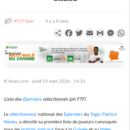
4917 Vues
Il y a 4 mois
Partager
Facebook
Twitter
Email
Gmail
Messen
W
© Koaci.com - jeudi 19 mars 2026 - 14:31
Liste des
Eperviers
sélectionnés (ph FTF)
Le
sélectionneur
national des
Eperviers
du
Togo
,
Patrice
Neveu
, a dévoilé sa première liste de joueurs convoqués
pour les
matchs amicaux
face à la
Guinée
et au
Niger
.