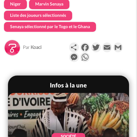
Niger
Marvin Senaya
Liste des joueurs sélectionnés
Senaya sélectionné par le Togo et le Ghana
Partager
Facebook
Twitter
Email
Gmail
Par
Koaci
Messenger
WhatsApp
Infos à la une
SOCIÉTÉ