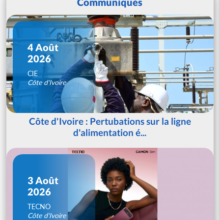
Communiqués
4 Août
2026
CIE
Côte d'Ivoire
Côte d'Ivoire : Pertubations sur la ligne
d'alimentation é...
3 Août
2026
TECNO
Côte d'Ivoire