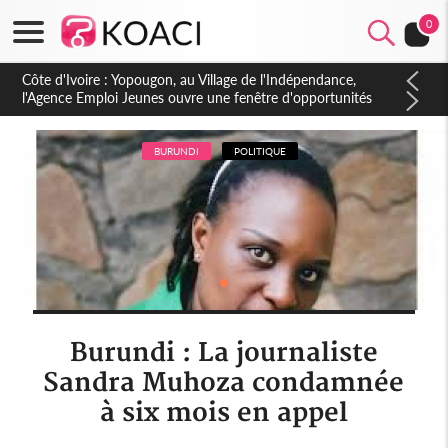
0
Côte d'Ivoire : CHU de Treichville, après la fronde, les agents
contractuels obtiennent un accord avec la direction sur les
arriérés du SMIG 2023
BURUNDI
POLITIQUE
Burundi : La journaliste
Sandra Muhoza condamnée
à six mois en appel