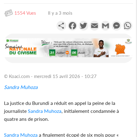
1554 Vues
Il y a 3 mois
Partager
Facebook
Twitter
Email
Gmail
Messen
W
© Koaci.com - mercredi 15 avril 2026 - 10:27
Sandra Muhoza
La justice du Burundi a réduit en appel la peine de la
journaliste
Sandra Muhoza
, initialement condamnée à
quatre ans de prison.
Sandra Muhoza
a finalement écopé de six mois pour «