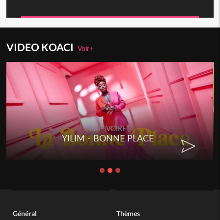
VIDEO KOACI
Voir+
RAP IVOIRE
YILIM - BONNE PLACE
Général
Thèmes