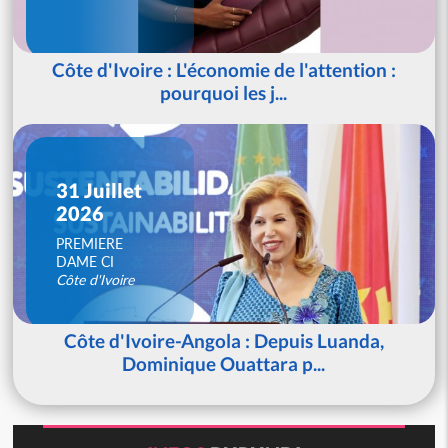
Côte d'Ivoire : L'économie de l'attention :
pourquoi les j...
31 Juillet
2026
PREMIERE
DAME CI
Côte d'Ivoire
Côte d'Ivoire-Angola : Depuis Luanda,
Dominique Ouattara p...