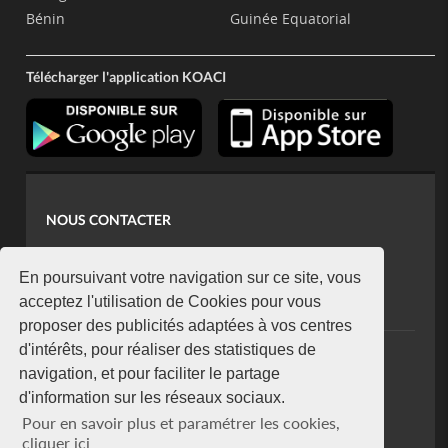
Bénin
Guinée Equatorial
Télécharger l'application KOACI
NOUS CONTACTER
contact@koaci.com
koaci@yahoo.fr
En poursuivant votre navigation sur ce site, vous
+225 07 08 85 52 93
acceptez l'utilisation de Cookies pour vous
proposer des publicités adaptées à vos centres
d'intérêts, pour réaliser des statistiques de
NEWSLETTER
navigation, et pour faciliter le partage
Restez connecté via notre newsletter
d'information sur les réseaux sociaux.
S'abonner
Pour en savoir plus et paramétrer les cookies,
Se désabonner
cliquer ici