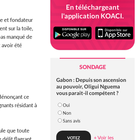
En téléchargeant
l'application KOACI.
ne et fondateur
t sur la toile,
 pas manqué de
 avoir été
SONDAGE
Gabon : Depuis son ascension
au pouvoir, Oligui Nguema
vous parait-il compétent ?
dénonçant ce
gnants résidant à
Oui
Non
Sans avis
ule que toute
+ Voir les
délit flagrant