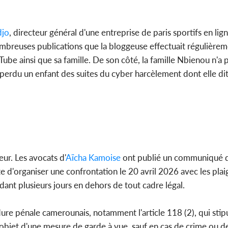
djo
, directeur général d'une entreprise de paris sportifs en lig
ombreuses publications que la bloggeuse effectuait régulièremen
ube ainsi que sa famille. De son côté, la famille Nbienou n'a
erdu un enfant des suites du cyber harcèlement dont elle dit
ur. Les avocats d'
Aïcha Kamoise
ont publié un communiqué 
exte d'organiser une confrontation le 20 avril 2026 avec les plai
dant plusieurs jours en dehors de tout cadre légal.
ure pénale camerounais, notamment l'article 118 (2), qui stip
objet d'une mesure de garde à vue, sauf en cas de crime ou de 