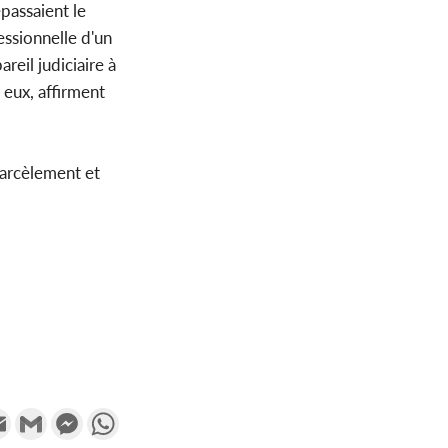
passaient le
essionnelle d'un
reil judiciaire à
 eux, affirment
 harcèlement et
k
tter
Email
Gmail
Messenger
WhatsApp