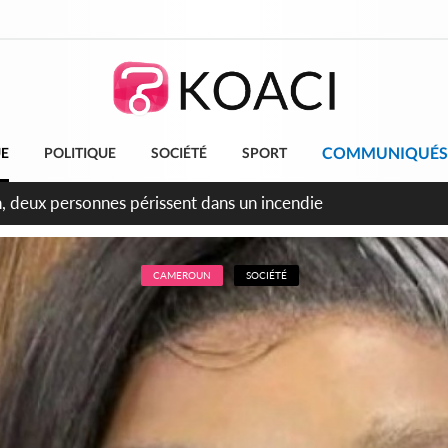
COMMUNIQUÉS
UE
POLITIQUE
SOCIÉTÉ
SPORT
leu, la célébration de la fête nationale transformée en vaste 
ngereux
CAMEROUN
SOCIÉTÉ