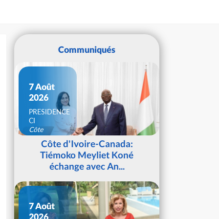
Communiqués
7 Août
2026
PRESIDENCE
CI
Côte
d'Ivoire
Côte d'Ivoire-Canada:
Tiémoko Meyliet Koné
échange avec An...
7 Août
2026