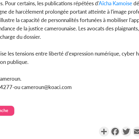
s. Pour certains, les publications répétées d'
Aïcha Kamoise
dé
gne de harcèlement prolongée portant atteinte à l'image prof
ustre la capacité de personnalités fortunées à mobiliser l'appa
pendance de la justice camerounaise. Les avocats des plaignants,
 charge du dossier.
tallise les tensions entre liberté d'expression numérique, cyber
nion publique.
Cameroun.
1154277-ou cameroun@koaci.com
nche
Partager
Faceboo
Twi