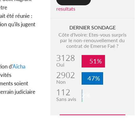
être
resultats
it été réunie :
ion qu'ils jugent
DERNIER SONDAGE
Côte d'Ivoire: Etes-vous surpris
par le non-renouvellement du
contrat de Emerse Faé ?
3128
51%
Oui
ion d'
Aïcha
2902
ivités
47%
Non
ements soient
112
rrain judiciaire
2%
Sans avis