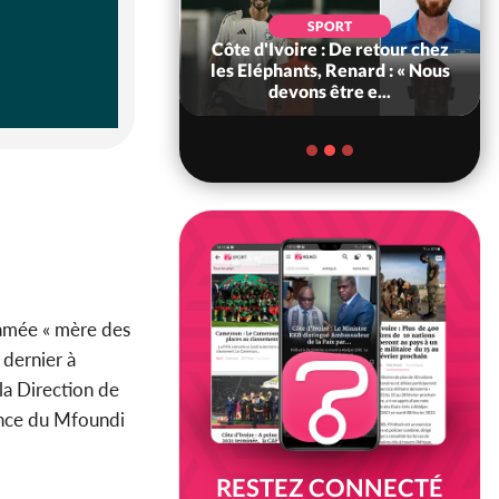
POLITIQUE
d'Ivoire : 66e
SPORT
versaire de
Côte d'Ivoire : De retour chez
ance, les Forces de
les Eléphants, Renard : « Nous
fense e...
devons être e...
amée « mère des
 dernier à
 la Direction de
tance du Mfoundi
RESTEZ CONNECTÉ