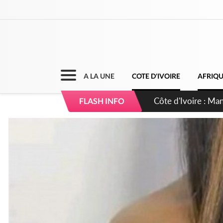
A LA UNE
COTE D'IVOIRE
AFRIQ
Côte d'Ivoire : Séi
FLASH INFO
dépigmentants da