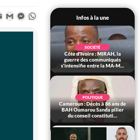
k
tter
Email
Gmail
Messenger
WhatsApp
Infos à la une
SOCIÉTÉ
SOCIÉTÉ
voire : Man, deux
Côte d'Ivoire : MIRAH, la
périssent dans un
guerre des communiqués
incendie
s'intensifie entre la MA-M...
SOCIÉTÉ
POLITIQUE
ire : Daloa, il tue
Cameroun : Décès à 86 ans de
ègue et cache 38
BAH Oumarou Sanda pilier
s dans une fo...
du conseil constituti...