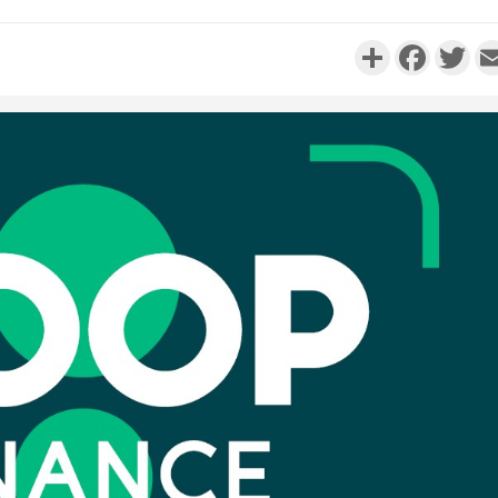
Partager
Faceboo
Twi
Côte d'I
personnes 
Côte d'Ivo
son coll
million