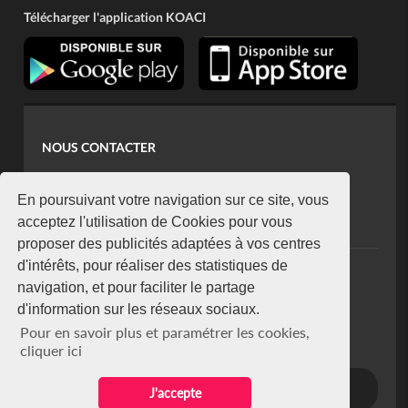
Télécharger l'application KOACI
NOUS CONTACTER
contact@koaci.com
koaci@yahoo.fr
En poursuivant votre navigation sur ce site, vous
+225 07 08 85 52 93
acceptez l'utilisation de Cookies pour vous
proposer des publicités adaptées à vos centres
d'intérêts, pour réaliser des statistiques de
NEWSLETTER
navigation, et pour faciliter le partage
Restez connecté via notre newsletter
d'information sur les réseaux sociaux.
S'abonner
Pour en savoir plus et paramétrer les cookies,
Se désabonner
cliquer ici
J'accepte