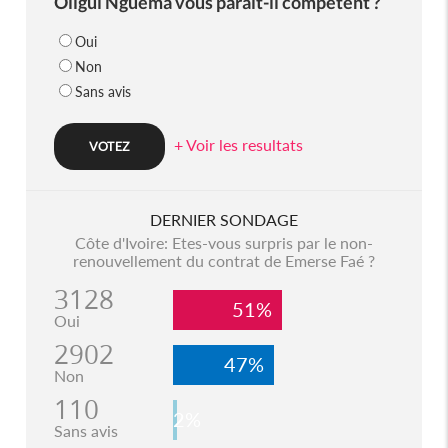
Oligui Nguema vous parait-il compétent ?
Oui
Non
Sans avis
+ Voir les resultats
DERNIER SONDAGE
Côte d'Ivoire: Etes-vous surpris par le non-
renouvellement du contrat de Emerse Faé ?
3128
51%
Oui
2902
47%
Non
110
2%
Sans avis