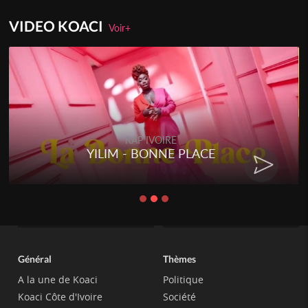
VIDEO KOACI
Voir+
RAP IVOIRE
YILIM - BONNE PLACE
Général
Thèmes
A la une de Koaci
Politique
Koaci Côte d'Ivoire
Société