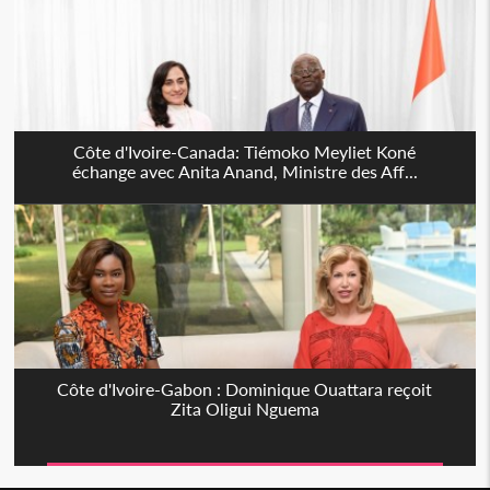
Côte d'Ivoire-Canada: Tiémoko Meyliet Koné
échange avec Anita Anand, Ministre des Aff...
Côte d'Ivoire-Gabon : Dominique Ouattara reçoit
Zita Oligui Nguema