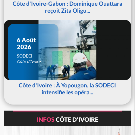
Côte d'Ivoire-Gabon : Dominique Ouattara
reçoit Zita Oligu...
6 Août
2026
SODECI
Côte d'Ivoire
Côte d'Ivoire : À Yopougon, la SODECI
intensifie les opéra...
INFOS
CÔTE D'IVOIRE