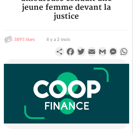
jeune femme devant la
justice
3895 Vues
Il y a 2 mois
Partager
Facebook
Twitter
Email
Gmail
Messen
W