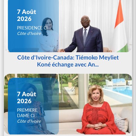
7 Août
2026
PRESIDENCE CI
Côte d'Ivoire
Côte d'Ivoire-Canada: Tiémoko Meyliet
Koné échange avec An...
7 Août
2026
PREMIERE
DAME CI
Côte d'Ivoire