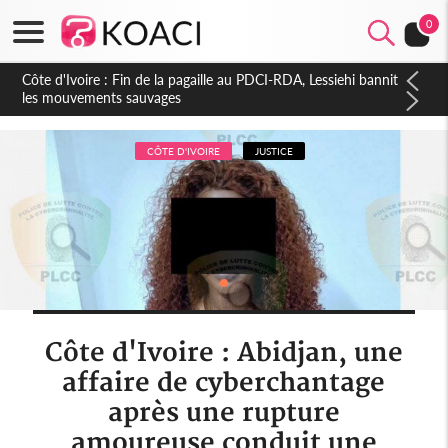
0
Côte d'Ivoire : Ouattara promet des sanctions contre les
déguerpissements illégaux
CÔTE D'IVOIRE
JUSTICE
Côte d'Ivoire : Abidjan, une
affaire de cyberchantage
après une rupture
amoureuse conduit une