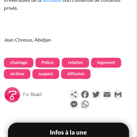
privés.
Jean Chresus, Abidjan
chantage
Police
relation
logement
victime
suspect
diffusion
Partager
Facebook
Twitter
Email
Gmail
Par
Koaci
Messenger
WhatsApp
Infos à la une