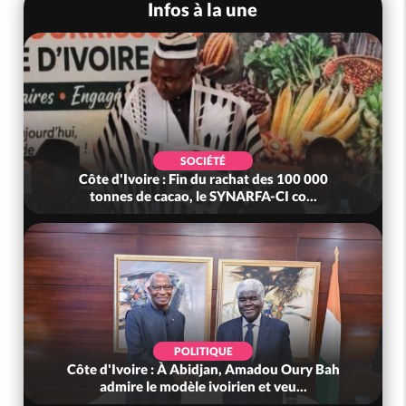
Infos à la une
SOCIÉTÉ
Côte d'Ivoire : Fin du rachat des 100 000
tonnes de cacao, le SYNARFA-CI co...
POLITIQUE
Côte d'Ivoire : À Abidjan, Amadou Oury Bah
admire le modèle ivoirien et veu...