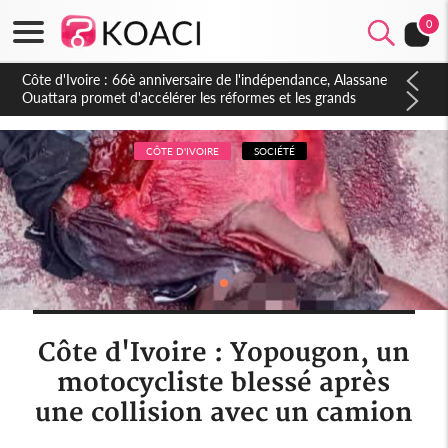
0
Côte d'Ivoire : À Abidjan, Amadou Oury Bah admire le modèle
ivoirien et veut s'en inspirer pour accélérer le développement
de la Guinée
CÔTE D'IVOIRE
SOCIÉTÉ
Côte d'Ivoire : Yopougon, un
motocycliste blessé après
une collision avec un camion