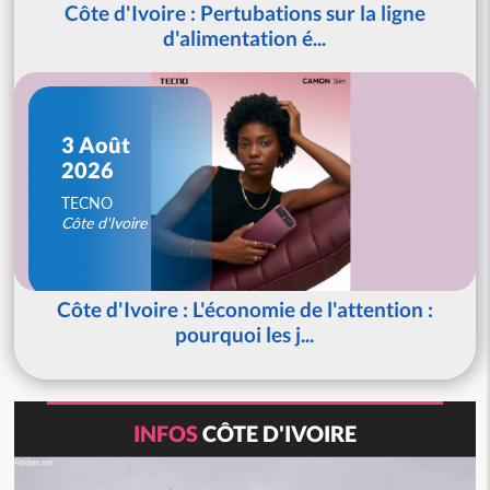
Côte d'Ivoire : Pertubations sur la ligne
d'alimentation é...
3 Août
2026
TECNO
Côte d'Ivoire
Côte d'Ivoire : L'économie de l'attention :
pourquoi les j...
INFOS
CÔTE D'IVOIRE