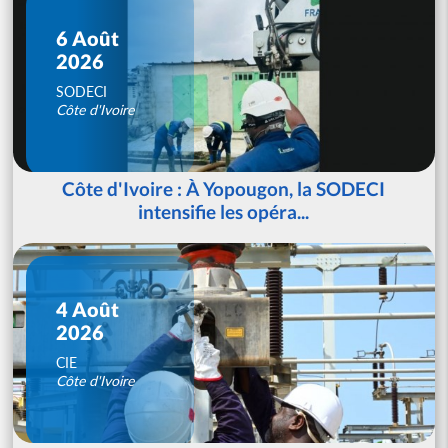
6 Août
2026
SODECI
Côte d'Ivoire
Côte d'Ivoire : À Yopougon, la SODECI
intensifie les opéra...
4 Août
2026
CIE
Côte d'Ivoire