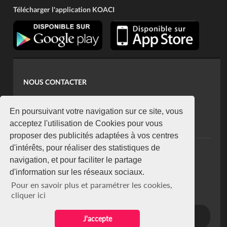
Télécharger l'application KOACI
NOUS CONTACTER
contact@koaci.com
koaci@yahoo.fr
En poursuivant votre navigation sur ce site, vous
+225 07 08 85 52 93
acceptez l'utilisation de Cookies pour vous
proposer des publicités adaptées à vos centres
d'intérêts, pour réaliser des statistiques de
NEWSLETTER
navigation, et pour faciliter le partage
Restez connecté via notre newsletter
d'information sur les réseaux sociaux.
S'abonner
Pour en savoir plus et paramétrer les cookies,
Se désabonner
cliquer ici
J'accepte