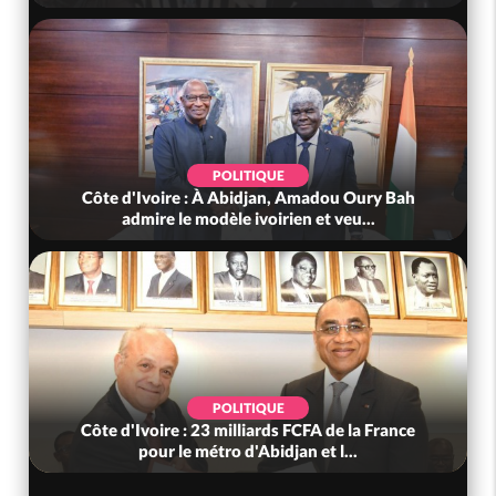
POLITIQUE
Côte d'Ivoire : Violences tragiques à Kossandji
(Mé) ayant fait 03 morts, A...
SOCIÉTÉ
Côte d'Ivoire : « On ne veut pas mourir chez
nous », crient des habitants d...