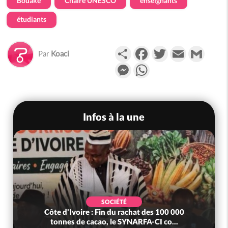
Bouaké
Chaire UNESCO
enseignants
étudiants
Partager
Facebook
Twitter
Email
Gmail
Par
Koaci
Messenger
WhatsApp
Infos à la une
SOCIÉTÉ
Côte d'Ivoire : MIRAH, bras de fer autour de la
mutuelle, le SYNHA-CI saisi...