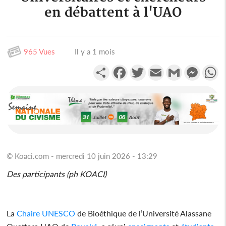
en débattent à l'UAO
965 Vues
Il y a 1 mois
Partager
Facebook
Twitter
Email
Gmail
Messen
W
© Koaci.com - mercredi 10 juin 2026 - 13:29
Des participants (ph KOACI)
La
Chaire UNESCO
de Bioéthique de l’Université Alassane