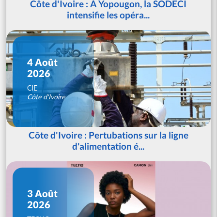
Côte d'Ivoire : À Yopougon, la SODECI
intensifie les opéra...
4 Août
2026
CIE
Côte d'Ivoire
Côte d'Ivoire : Pertubations sur la ligne
d'alimentation é...
3 Août
2026