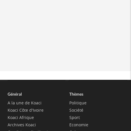
Général
Thèmes
A la une de Koaci
Politique
Koaci Côte d'Ivoire
Société
Koaci Afrique
Sport
Archives Koaci
Economie