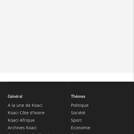
Général
Thèmes
A la une de Koaci
Politique
Koaci Côte d'Ivoire
Société
Koaci Afrique
Sport
Archives Koaci
Economie