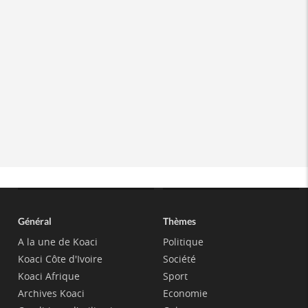
Général
Thèmes
A la une de Koaci
Politique
Koaci Côte d'Ivoire
Société
Koaci Afrique
Sport
Archives Koaci
Economie