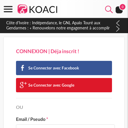
0
Côte d'Ivoire : Indépendance, le GNL Apalo Touré aux
Gendarmes : « Renouvelons notre engagement à accomplir
notre mission avec honneur, discipline, loyauté et
dévouement »
CONNEXION | Déja inscrit !
Se Connecter avec Facebook
Se Connecter avec Google
OU
Email / Pseudo
*