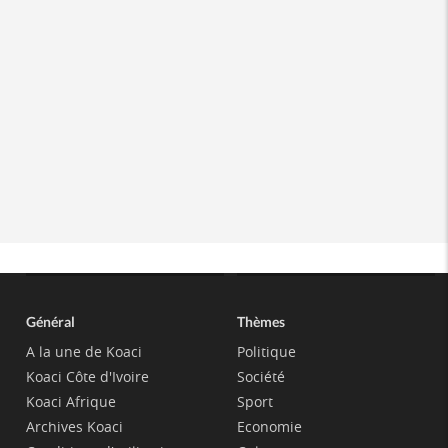
Général
Thèmes
A la une de Koaci
Politique
Koaci Côte d'Ivoire
Société
Koaci Afrique
Sport
Archives Koaci
Economie