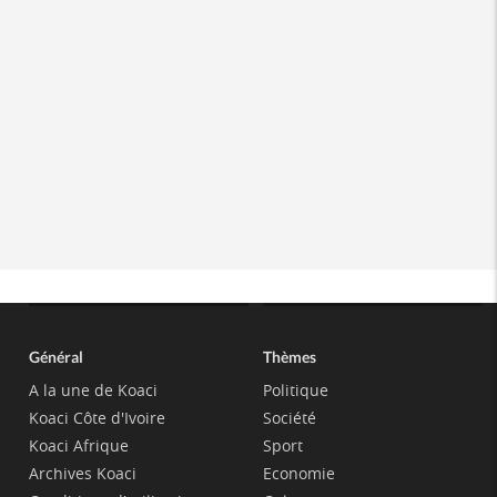
Général
Thèmes
A la une de Koaci
Politique
Koaci Côte d'Ivoire
Société
Koaci Afrique
Sport
Archives Koaci
Economie