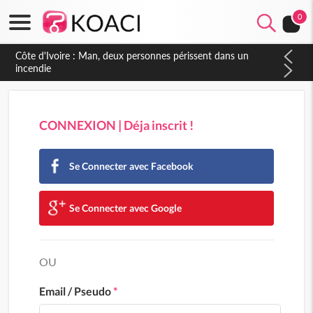
0
CONNEXION | Déja inscrit !
Se Connecter avec Facebook
Se Connecter avec Google
OU
Email / Pseudo
*