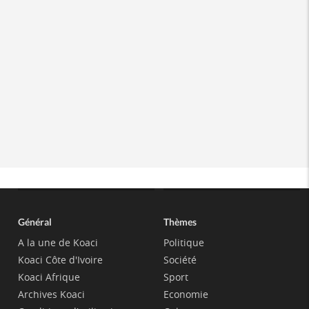
Général
Thèmes
A la une de Koaci
Politique
Koaci Côte d'Ivoire
Société
Koaci Afrique
Sport
Archives Koaci
Economie