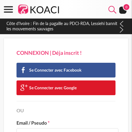
0
Côte d'Ivoire : Fin de la pagaille au PDCI-RDA, Lessiehi bannit
les mouvements sauvages
CONNEXION | Déja inscrit !
Se Connecter avec Facebook
Se Connecter avec Google
OU
Email / Pseudo
*