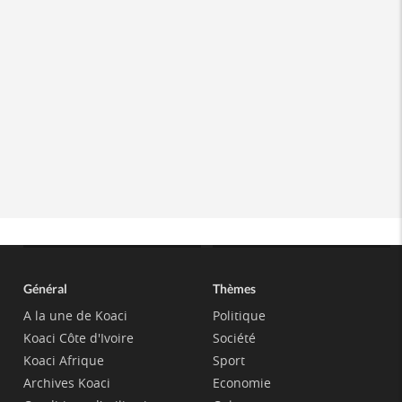
Général
Thèmes
A la une de Koaci
Politique
Koaci Côte d'Ivoire
Société
Koaci Afrique
Sport
Archives Koaci
Economie