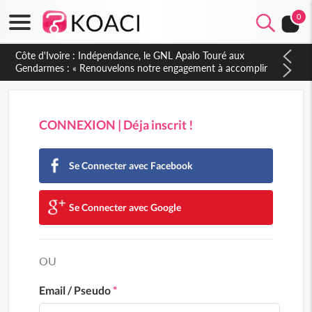
0
Côte d'Ivoire : Indépendance, le GNL Apalo Touré aux
Gendarmes : « Renouvelons notre engagement à accomplir
notre mission avec honneur, discipline, loyauté et
dévouement »
CONNEXION | Déja inscrit !
Se Connecter avec Facebook
Se Connecter avec Google
OU
Email / Pseudo
*