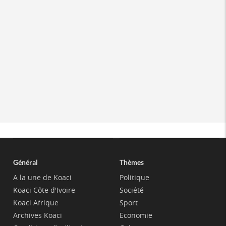
Général
Thèmes
A la une de Koaci
Politique
Koaci Côte d'Ivoire
Société
Koaci Afrique
Sport
Archives Koaci
Economie