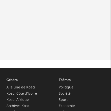
Général
Thèmes
A la une de Koaci
Politique
Koaci Côte d'Ivoire
Société
Koaci Afrique
Sport
Archives Koaci
Economie