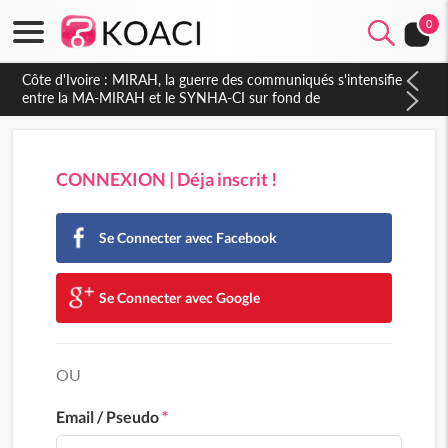
0
Côte d'Ivoire : MIRAH, la guerre des communiqués s'intensifie
entre la MA-MIRAH et le SYNHA-CI sur fond de
gouvernance et le projet de précompte sur les salaires des
agents
CONNEXION | Déja inscrit !
Se Connecter avec Facebook
Se Connecter avec Google
OU
Email / Pseudo
*