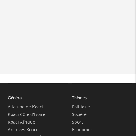
Général
Thèmes
A la une de Koaci
Politique
Koaci Côte d'Ivoire
Société
Koaci Afrique
Sport
Archives Koaci
Economie