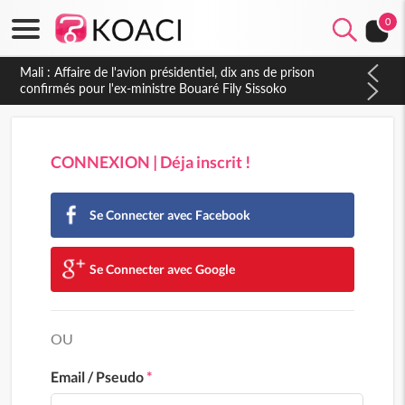
0
Mali : Affaire de l'avion présidentiel, dix ans de prison
confirmés pour l'ex-ministre Bouaré Fily Sissoko
CONNEXION | Déja inscrit !
Se Connecter avec Facebook
Se Connecter avec Google
OU
Email / Pseudo
*