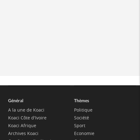
Général
Thèmes
A la une de Koaci
Politique
Koaci Côte d'Ivoire
Société
Koaci Afrique
Sport
Archives Koaci
Economie