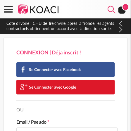
0
Côte d'Ivoire : CHU de Treichville, après la fronde, les agents
contractuels obtiennent un accord avec la direction sur les
arriérés du SMIG 2023
CONNEXION | Déja inscrit !
Se Connecter avec Facebook
Se Connecter avec Google
OU
Email / Pseudo
*