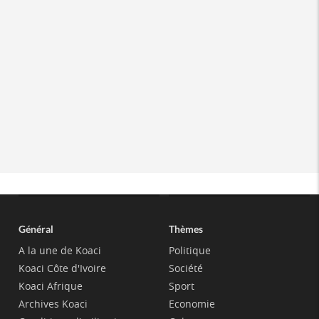
Général
Thèmes
A la une de Koaci
Politique
Koaci Côte d'Ivoire
Société
Koaci Afrique
Sport
Archives Koaci
Economie