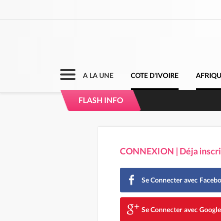
A LA UNE
COTE D'IVOIRE
AFRIQ
Sierra Leone : Un 
FLASH INFO
d'avance
CONNEXION | Déja inscrit
Se Connecter avec Faceb
Se Connecter avec Googl