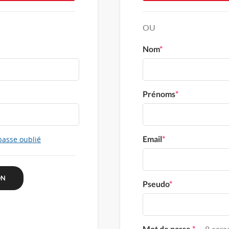
OU
Nom
*
Prénoms
*
Email
*
passe oublié
Pseudo
*
Mot de passe
*
8 carac