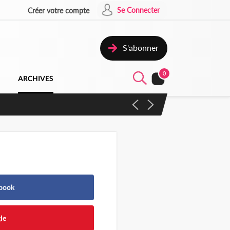
Se Connecter
Créer votre compte
S'abonner
0
ARCHIVES
 des amendements, un exclu
ebook
le