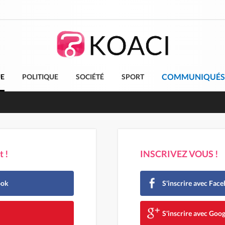
COMMUNIQUÉS
UE
POLITIQUE
SOCIÉTÉ
SPORT
projet de réforme constitutionnelle en gestation, points clés
 !
INSCRIVEZ VOUS !
ook
S'inscrire avec Fac
e
S'inscrire avec Goog