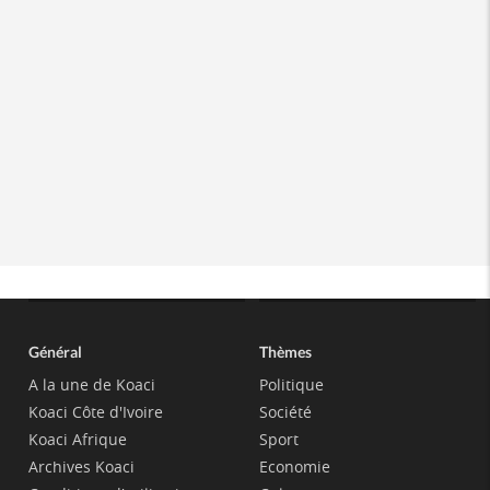
Général
Thèmes
A la une de Koaci
Politique
Koaci Côte d'Ivoire
Société
Koaci Afrique
Sport
Archives Koaci
Economie