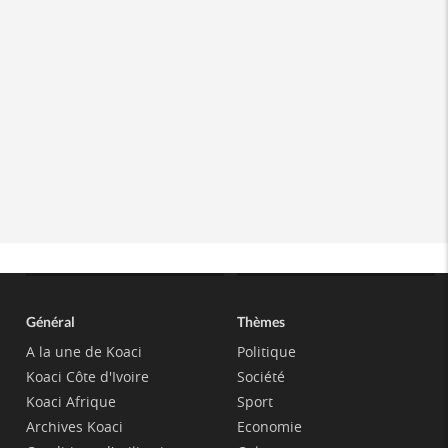
Général
Thèmes
A la une de Koaci
Politique
Koaci Côte d'Ivoire
Société
Koaci Afrique
Sport
Archives Koaci
Economie