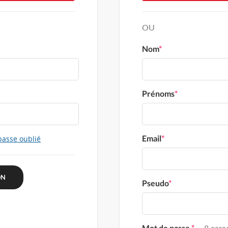
OU
Nom
*
Prénoms
*
Email
*
passe oublié
Pseudo
*
Mot de passe
*
8 carac