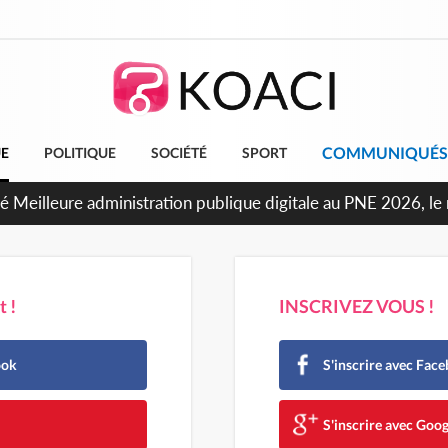
COMMUNIQUÉS
UE
POLITIQUE
SOCIÉTÉ
SPORT
ré Meilleure administration publique digitale au PNE 2026, le 
ns, Sansan Kambilé : « J'en suis honoré et fier »
 !
INSCRIVEZ VOUS !
ook
S'inscrire avec Fac
e
S'inscrire avec Goog