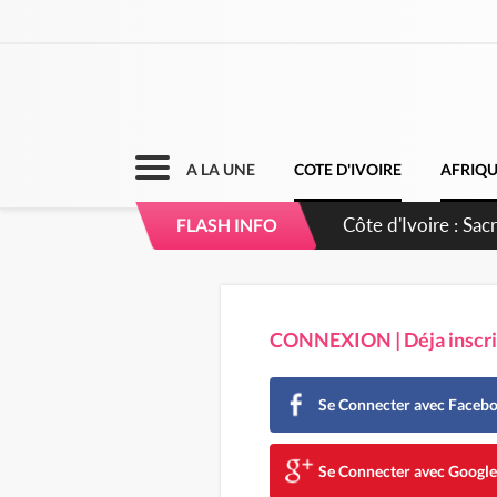
A LA UNE
COTE D'IVOIRE
AFRIQ
Côte d'Ivoire : Sac
FLASH INFO
célèbre ses champio
CONNEXION | Déja inscrit
Se Connecter avec Faceb
Se Connecter avec Googl