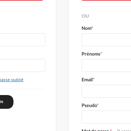
OU
Nom
*
Prénoms
*
Email
*
passe oublié
Pseudo
*
Mot de passe
*
8 carac