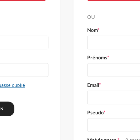
OU
Nom
*
Prénoms
*
Email
*
passe oublié
Pseudo
*
Mot de passe
*
8 carac