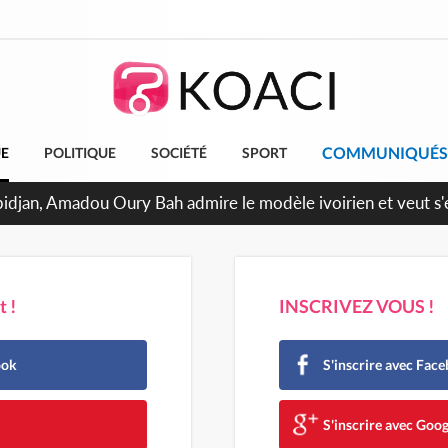
COMMUNIQUÉS
UE
POLITIQUE
SOCIÉTÉ
SPORT
milliards FCFA de la France pour le métro d'Abidjan et les Ag
projets structurants
 !
INSCRIVEZ VOUS !
ook
S'inscrire avec Fac
e
S'inscrire avec Goog