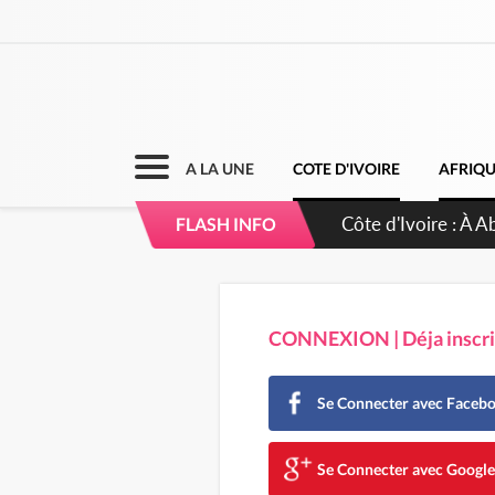
A LA UNE
COTE D'IVOIRE
AFRIQ
Côte d'Ivoire : 23 
FLASH INFO
d'accélérateur aux 
CONNEXION | Déja inscrit
Se Connecter avec Faceb
Se Connecter avec Googl