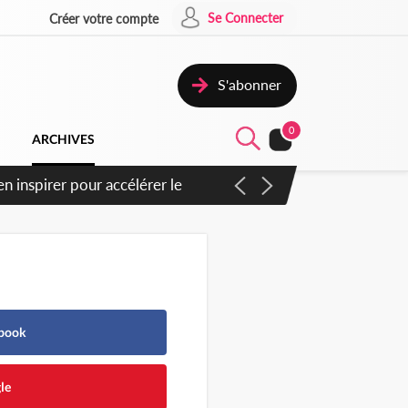
Se Connecter
Créer votre compte
S'abonner
0
ARCHIVES
oras : un nouveau coup
ebook
le