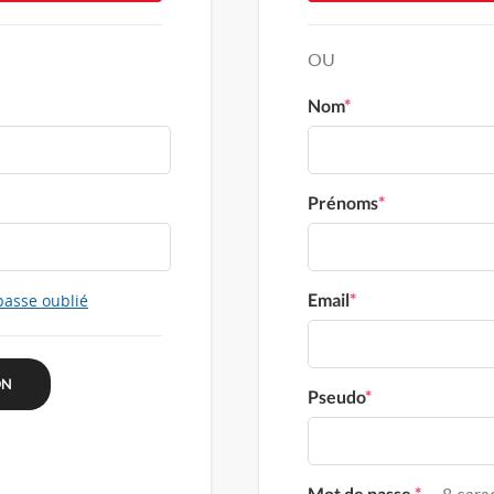
OU
Nom
*
Prénoms
*
Email
*
passe oublié
Pseudo
*
Mot de passe
*
8 carac