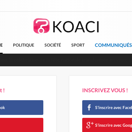
COMMUNIQUÉS
UE
POLITIQUE
SOCIÉTÉ
SPORT
leu, la célébration de la fête nationale transformée en vaste 
ngereux
 !
INSCRIVEZ VOUS !
ook
S'inscrire avec Fac
e
S'inscrire avec Goog