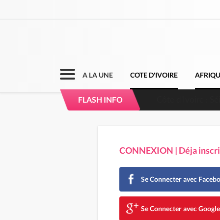
A LA UNE
COTE D'IVOIRE
AFRIQ
Côte d'Ivoire : Séi
FLASH INFO
dépigmentants da
CONNEXION | Déja inscrit
Se Connecter avec Faceb
Se Connecter avec Googl