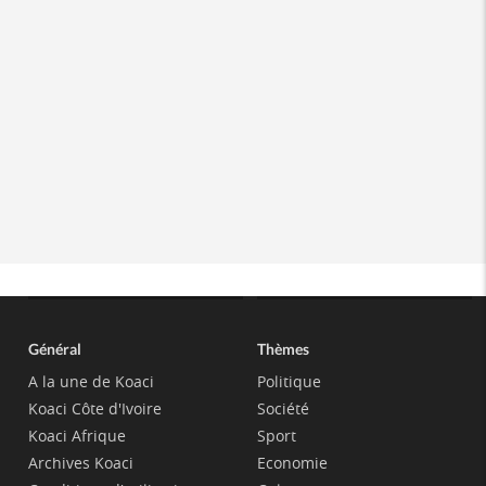
Général
Thèmes
A la une de Koaci
Politique
Koaci Côte d'Ivoire
Société
Koaci Afrique
Sport
Archives Koaci
Economie