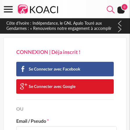
0
Côte d'Ivoire : Indépendance, le GNL Apalo Touré aux
Gendarmes : « Renouvelons notre engagement à accomplir
notre mission avec honneur, discipline, loyauté et
dévouement »
CONNEXION | Déja inscrit !
Se Connecter avec Facebook
Se Connecter avec Google
OU
Email / Pseudo
*