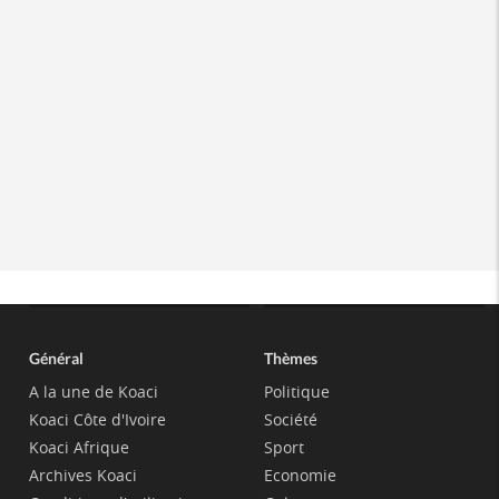
Général
Thèmes
A la une de Koaci
Politique
Koaci Côte d'Ivoire
Société
Koaci Afrique
Sport
Archives Koaci
Economie