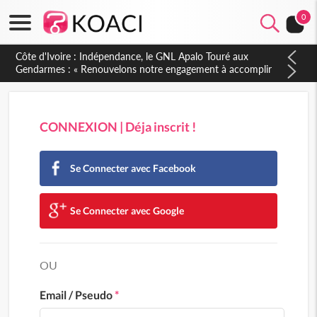
0
CONNEXION | Déja inscrit !
Se Connecter avec Facebook
Se Connecter avec Google
OU
Email / Pseudo
*