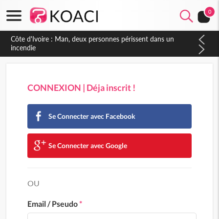
0
Côte d'Ivoire : Man, deux personnes périssent dans un
incendie
CONNEXION | Déja inscrit !
Se Connecter avec Facebook
Se Connecter avec Google
OU
Email / Pseudo
*