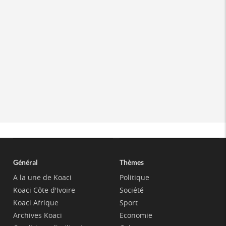
Général
Thèmes
A la une de Koaci
Politique
Koaci Côte d'Ivoire
Société
Koaci Afrique
Sport
Archives Koaci
Economie