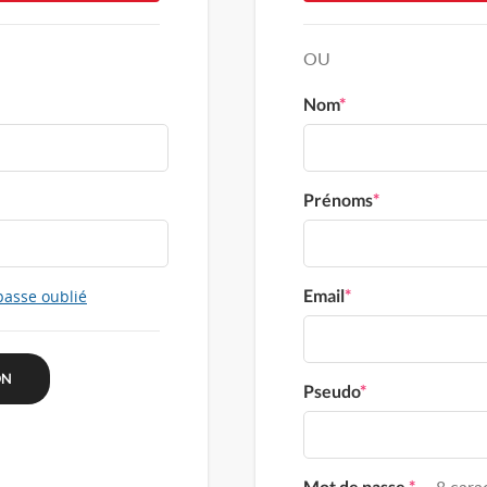
OU
Nom
*
Prénoms
*
Email
*
passe oublié
Pseudo
*
Mot de passe
*
8 carac