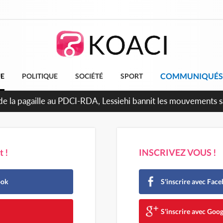
COMMUNIQUÉS
UE
POLITIQUE
SOCIÉTÉ
SPORT
attara promet des sanctions contre les déguerpissements illé
 !
INSCRIVEZ VOUS !
ook
S'inscrire avec Fac
e
S'inscrire avec Goog