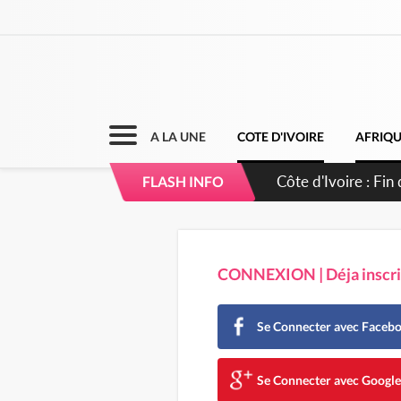
A LA UNE
COTE D'IVOIRE
AFRIQ
Côte d'Ivoire : Ou
FLASH INFO
CONNEXION | Déja inscrit
Se Connecter avec Faceb
Se Connecter avec Googl