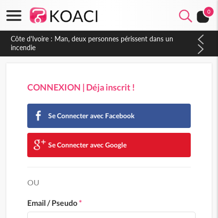
0
Côte d'Ivoire : Man, deux personnes périssent dans un
incendie
CONNEXION | Déja inscrit !
Se Connecter avec Facebook
Se Connecter avec Google
OU
Email / Pseudo
*