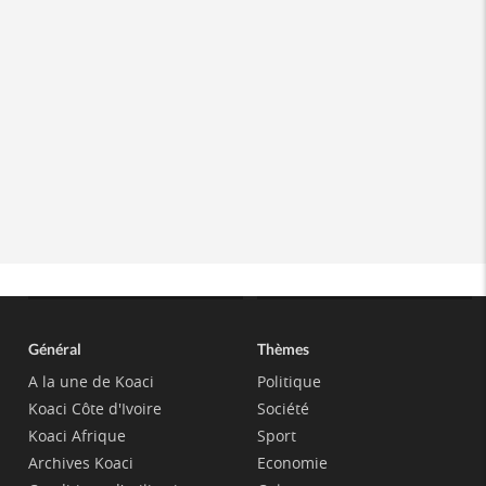
Général
Thèmes
A la une de Koaci
Politique
Koaci Côte d'Ivoire
Société
Koaci Afrique
Sport
Archives Koaci
Economie