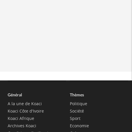
Général
Thèmes
A la une de Koaci
Politique
Koaci Côte d'Ivoire
Société
Koaci Afrique
Sport
Archives Koaci
Economie